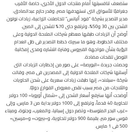
ستضعف تنافسيتها أمام منتجات الدول الأخرى، خاصة الأقرب
جغرافيًا للأسواق التى تستهدفها مصر، وقدر حازم عبدالصادق،
مدير التصدير بشركة “فود أليانس” للحاصلات الزراعية، زيادات نولون
الشحن بين 30 و50%، وترتفع حتى 70% للشحن إلى الصين.
أوضح أن الزيادات طبقها معظم شركات الملاحة الدولية وعلى
مختلف الخطوط، وهو ما سيربك خطط التصدير فى ظل انعدام
الرؤية بشأن مواجهة الفيروس وفترة انتشاره ومدى إمكانية
التوصل للقحات مضادة.
وحصلت جريدة «البورصة» على صور من إخطارات الزيادات التى
أرسلتها شركات الملاحة الدولية إلى المصدرين فى مصر، وقالت
شركة «سيلاند»، إنها طبقت زيادات سعرية على شحن الحاويات
والثلاجات من مصر بسبب نقص معروض الفوارغ دوليًا.
أوضحت أنها سترفع أسعار الشحن إلى «شمال أوروبا» 100 دولار
للحاوية 40 قدماً، وترتفع إلى 1000 دولار بداية من 3 مارس، وإلى
«غرب البحر المتوسط» وتضم دول إسبانيا، والمغرب، وجنوة، وميناء
فوس سور مير، بقيمة 900 دولار للحاوية، و«بيروت» و«مرسين»
500 فى 1 مارس.