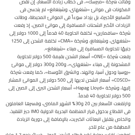
وقالت شركة «ميرسك»، فى خطاب زيادة الأسعار، إن نقص
المكونات فى موانئ «شنغهاى، وشينغانغ» لم يتحسن فى
الأسابيع الأخيرة، بل يزداد سوءاً فى الموانئ المحيطة، وطالت
الزيادات الأكبر الشحنات المسافرة إلى موانئ الصين، إذ رفعت
شركة «سافمارين» تكلفة الحاوية 40 قدماً إلى 1000 دولار إلى
«شنغهاى، وشينغانغ، وشركة «CMA» تكلفة الشحن إلى 1250
جنيهًا للحاوية المسافرة إلى ميناء «شينغانغ».
رفعت شركة «ONE» أسعار الشحن بقيمة 500 دولار للحاوية
المشحونة إلى ميناء «شنغهاى»، و200 و300 دولار إلى موانئ
«روسيا ودول آسيا، والهند، والشرق الأوسط»، كما رفعت شركة
«COSCO» أسعار الشحن لديها إلى 500 دولار إلى الموانئ المشار
إليها، وشركة «Hapag LIoyd» أسعار الشحن البرى إلى الصين إلى
500 دولار للحاوية 40 قدماً.
وارتفعت الأسعار بين 20 و30% الشهر الماضى، وفسرها العاملون
فى القطاع بدخول قرار المنظمة البحرية الدولية IMO حيز التنفيذ،
والخاص بتقليل انبعاثات الكبريت، بالإضافة إلى دورية الزيادة
المطبقة من عام لآخر.
توقعت تقارير دولية تكبد قطاع الشحن الدولى خسائر بنحو 1.7 مليار