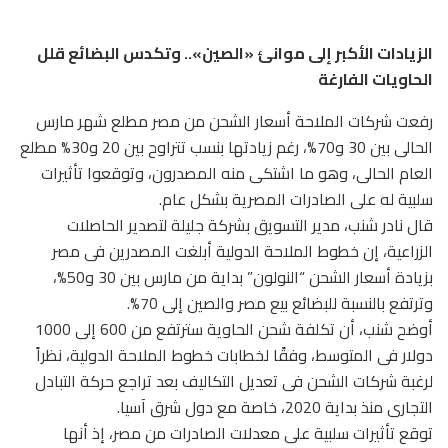
الزيادات الأكبر إلى موانئ «الصين».. وتكدس البضائع قلل
الحاويات الفارغة
رفعت شركات الملاحة أسعار الشحن من مصر مطلع شهر مارس
الحالى بين 30 و70%، رغم زيادتها بنسب تتراوح بين 20 و30% مطلع
العام الحالى، وهو ما اشتكى منه المصدرون، وتوقعوا تأثيرات
سلبية له على الصادرات المصرية بشكل عام.
قال نادر شنب، مدير التسويق بشركة جليلة لتصدير الحاصلات
الزراعية، إن خطوط الملاحة الدولية أبلغت المصدرين فى مصر
بزيادة أسعار الشحن “النولون” بداية من مارس بين 30 و50%،
وترتفع بالنسبة للبضائع بيع مصر والصين إلى 70%.
أوضح شنب، أن تكلفة شحن الحاوية سترتفع من 600 إلى 1000
دولار فى المتوسط، وفقًا لخطابات خطوط الملاحة الدولية، نظراً
لرغبة شركات الشحن فى تعديل التكاليف بعد تراجع حركة التبادل
التجارى منذ بداية 2020، خاصة مع دول شرق آسيا.
توقع تأثيرات سلبية على معدلات الصادرات من مصر، إذ أنها