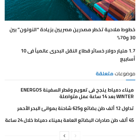
خطوط ملاحية تخطر مصدرين مصريين بزيادة “النولون” بين
30 و70%
1.7 مليار دولار خسائر قطاع النقل البحرى عالمياً فى 10
أسابيع
موضوعات
متعلقة
​ميناء دمياط ينجح فى تعويم وقطر السفينة ENERGOS
WINTER بعد 14 ساعة عمل متواصلة
تداول 12 ألف طن بضائع و625 شاحنة بموانئ البحر الأحمر
45 ألف طن صادرات البضائع العامة بميناء دمياط خلال 24 ساعة