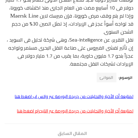
دولار فى 10 أسابيع مضت من العام الجارى منذ اكتشاف كورونا،
وإذا لم يتم وقف مرض كورونا، فإن ميرسك لاين
e
Maersk Lin
قد تواجه أسوأ عجز فى الإيرادات، إذ تمثل الصين 30% من حجم
الشحن السنوى.
نقل التقرير، عن Sea-Intelligence، وهى شركة تحليل فى السويد ،
إن تأثير تفشى الفيروس على صناعة النقل البحرى مستمر وتواجه
عجزاً بنحو 1.7 مليون حاوية، بما يقرب من 1.7 مليار دولار فى
الإيرادات لشركات النقل مجتمعة.
الوسوم:
الموانئ
لمتابعة أخر الأخبار والتحليلات من جريدة البورصة عبر واتس اب اضغط هنا
لمتابعة أخر الأخبار والتحليلات من جريدة البورصة عبر التليجرام اضغط هنا
المقال السابق