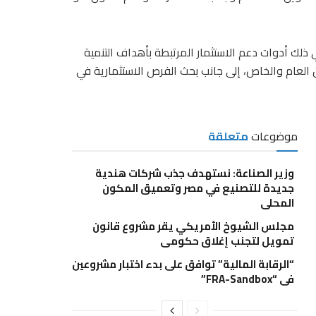
 ذلك أدوات دعم الاستثمار المرتبطة بأهداف التنمية
ين العام والخاص، إلى جانب بحث الفرص الاستثمارية في
موضوعات
متعلقة
وزير الصناعة: نستهدف جذب شركات هندية
جديدة للتصنيع في مصر وتعميق المكون
المحلي
مجلس الشيوخ الأمريكي يقر مشروع قانون
تمويل لتجنب إغلاق حكومي
“الرقابة المالية” توافق على بدء اختبار مشروعين
في “FRA-Sandbox”