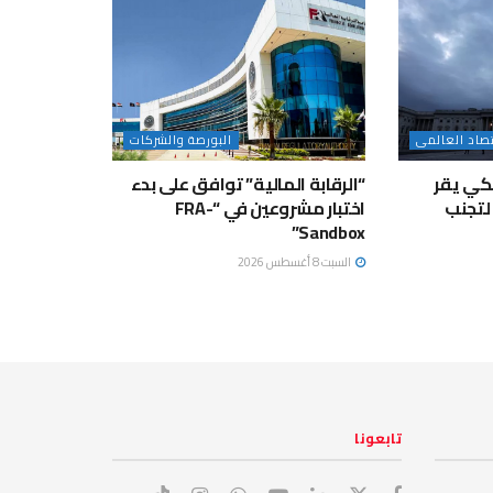
تصاد العالمى
البورصة والشركات
كي يقر
“الرقابة المالية” توافق على بدء
لتجنب
اختبار مشروعين في “FRA-
Sandbox”
السبت 8 أغسطس 2026
تابعونا