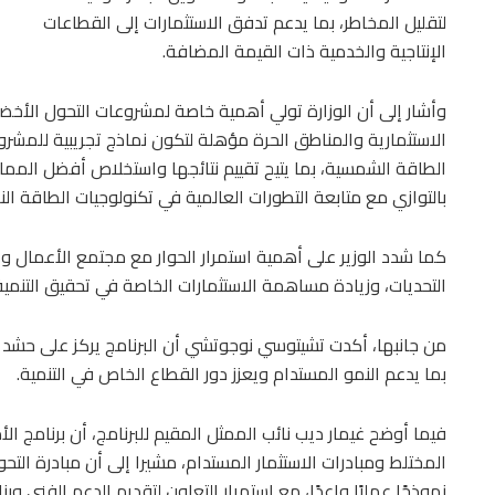
لتقليل المخاطر، بما يدعم تدفق الاستثمارات إلى القطاعات
الإنتاجية والخدمية ذات القيمة المضافة.
وأشار إلى أن الوزارة تولي أهمية خاصة لمشروعات التحول الأخضر
الاستثمارية والمناطق الحرة مؤهلة لتكون نماذج تجريبية للمشر
الطاقة الشمسية، بما يتيح تقييم نتائجها واستخلاص أفضل الممارس
بالتوازي مع متابعة التطورات العالمية في تكنولوجيات الطاقة الن
كما شدد الوزير على أهمية استمرار الحوار مع مجتمع الأعمال وال
التحديات، وزيادة مساهمة الاستثمارات الخاصة في تحقيق التنمية
من جانبها، أكدت تشيتوسي نوجوتشي أن البرنامج يركز على حشد ال
بما يدعم النمو المستدام ويعزز دور القطاع الخاص في التنمية.
فيما أوضح غيمار ديب نائب الممثل المقيم للبرنامج، أن برنامج ال
المختلط ومبادرات الاستثمار المستدام، مشيرا إلى أن مبادرة ال
نموذجًا عمليًا واعدًا، مع استمرار التعاون لتقديم الدعم الفني وبنا