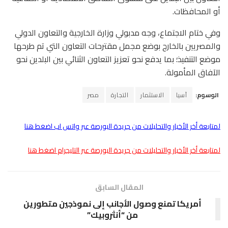
أو المحافظات.
وفي ختام الاجتماع، وجه مدبولي وزارة الخارجية والتعاون الدولي
والمصريين بالخارج بوضع مجمل مقترحات التعاون التي تم طرحها
موضع التنفيذ؛ بما يدفع نحو تعزيز التعاون الثنائي بين البلدين نحو
الآفاق المأمولة.
الوسوم:
آسيا
الاستثمار
التجارة
مصر
لمتابعة أخر الأخبار والتحليلات من جريدة البورصة عبر واتس اب اضغط هنا
لمتابعة أخر الأخبار والتحليلات من جريدة البورصة عبر التليجرام اضغط هنا
المقال السابق
أمريكا تمنع وصول الأجانب إلى نموذجين متطورين
من “أنثروبيك”