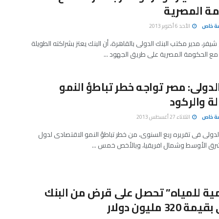
مة المصرية
صة خاص
الأحد 6 أكتوبر 2013
شيفر، مدير مكتب البنك الدولى بالقاهرة، أن البنك يعتز بشراكته الطويلة
ع الحكومة المصرية على طريق الجهود ...
الدولى: مصر تواجه خطر تباطؤ النمو
لة والركود
صة خاص
الثلاثاء 27 أغسطس 2013
الدولى فى تقريره ربع السنوى، من خطر تباطؤ النمو الاقتصادى لدول
رق الأوسط وشمال افريقيا، وبالأخص خمس ...
ية للمياه” تحصل على قرض من البنك
 320 مليون دولار