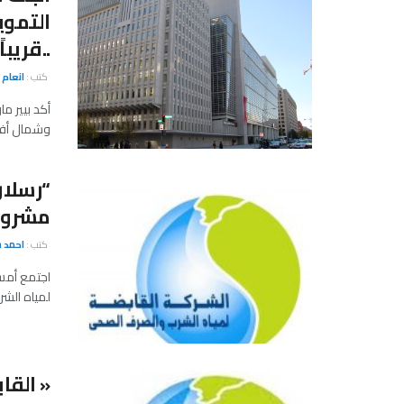
التمو
..قريباً
كتب :
انعام 
أكد بيير م
وشمال أفري
“رسلان
مشروع ا
كتب :
احمد 
اجتمع أمس
لمياه الشر
« القا