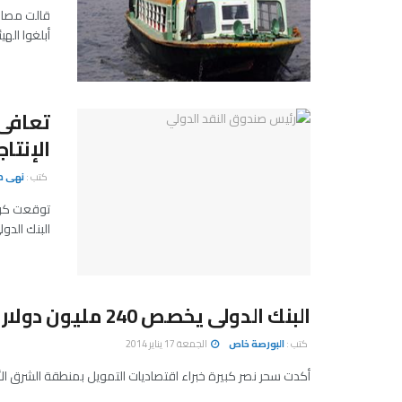
قالت مصادر
أبلغوا اله
تعافى 
الإنتاج
كتب :
نهى م
توقعت كريس
البنك الدو
البنك الدولى يخصص 240 مليون دولار للمؤسسات الصغيرة بمصر
كتب :
البورصة خاص
الجمعة 17 يناير 2014
أكدت سحر نصر كبيرة خبراء اقتصاديات التمويل بمنطقة الشرق الأوسط وشمال افريقيا