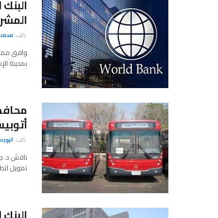
البنك 
المشرو
كتب :
محمد 
وافق ممثلو
بمدينة الإ
أتوبيس
كتب :
البور
ناقش د. جل
تمويل لتطوير ه
البنك 