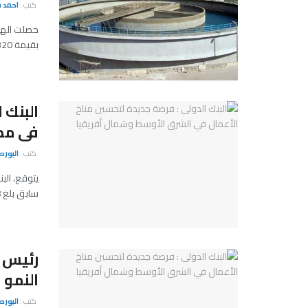
كتب :
احمد 
حصلت الهي
بقيمة 320 مليون دولار لتنفيذ مشروع الصرف الصحى ...
البنك 
فى مصر 
كتب :
البور
سابق بلغ 3.8%، مشيرا إلى أن "عدم التوافق ...
رئيس ا
النمو
كتب :
البورص