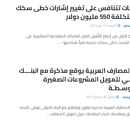
كات تتنافس على تغيير إشارات خطى سكك
55 مليون دولار
سمير
الأربعاء 15 يناير 2014
ة النقل من إتمام التأهيل الفنى للشركات المتقدمة للمنافسة على
حديث خطى سكك حديدية فنياً، هما بنها - ...
المصارف العربية يوقع مذكرة مع البنـــك
ــي لتمويل المشروعات الصغيرة
وسـطـة
يوسف
الإثنين 30 ديسمبر 2013
المصارف العربية مذكرة تعاون وتفاهم مع البنك الدولى يعطى الاتحاد
ق وصلاحيات اجراء استقصاء حول تمويل المصارف ...