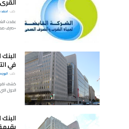
القرى 
كتب :
احمد 
عقدت الشر
«صرف صحى ا
البنك 
في الت
كتب :
البور
كشف تقرير 
الدول التي 
البنك 