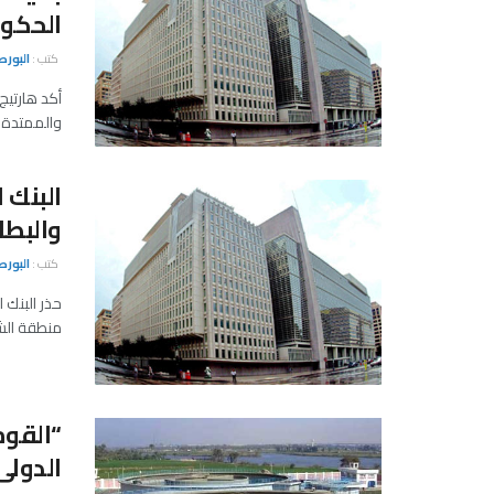
الحكو
كتب :
البور
أكد هارتيج 
والممتدة م
البنك 
والبطا
كتب :
البور
حذر البنك 
منطقة الش
“القوم
الدولى بقيمة