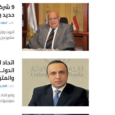
9 شر
حديد بتكلفة 0
كتب :
احمد 
انتهت وزار
مشروعين لت
اتحاد 
الدولـ
والمت
كتب :
ناصر 
وقع اتحاد 
بموجبها ح