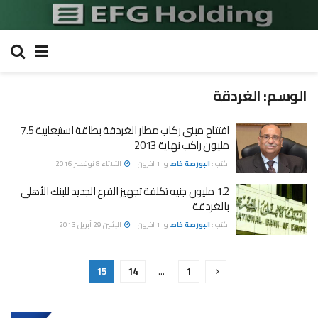
الوسم:
الغردقة
افتتاح مبنى ركاب مطار الغردقة بطاقة استيعابية 7.5
مليون راكب نهاية 2013
كتب :
البورصة خاص
و
1 اخرون
الثلاثاء 8 نوفمبر 2016
1.2 مليون جنيه تكلفة تجهيز الفرع الجديد للبنك الأهلى
بالغردقة
كتب :
البورصة خاص
و
1 اخرون
الإثنين 29 أبريل 2013
15
14
…
1