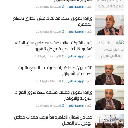
كتب :
البورصة خاص
السبت 18 مايو 2013
وزارة التموين : ضبط مخالفات غش التجاري بالسلع
المعمرة
كتب :
البورصة خاص
السبت 18 مايو 2013
رئيس الشركة لـ«البورصة»: «مطاحن شرق الدلتا»
تستورد 15 ألف طن قمح كل 3 شهور
كتب :
البورصة خاص
الأربعاء 17 يوليو 2013
“التموين”:ضبط كميات كبيرة من السلع منتهية
الصلاحية بالأسواق
كتب :
البورصة خاص
السبت 18 مايو 2013
وزارة التموين :حملات مكثفة لضبط سوق المواد
البترولية والبوتاجاز
كتب :
البورصة خاص
السبت 18 مايو 2013
مطاحن شمال القاهرة تبدأ تركيب معدات مطحن
الهدى يناير المقبل