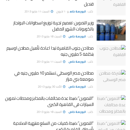
قنديل
كتب :
البورصة خاص
و
1 اخرون
السبت 11 مايو 2013
وزير التموين: تعميم تجربة توزيع اسطوانات البوتجاز
بالكوبونات الشهر المقبل
كتب :
البورصة خاص
السبت 18 مايو 2013
مطاحن جنوب القاهرة تبدا اعادة تأهيل مطحن اوسيم
بتكلفة 5 مليون جنيه
كتب :
البورصة خاص
السبت 11 مايو 2013
مطاحن مصر الوسطي تستثمر 10 مليون جنيه في
صومعة بني مزار
كتب :
البورصة خاص
الأحد 30 يونيو 2013
“التموين”:ضبط عدة مخالفات بالمخابز ومحطات تموين
السيارات فى القاهرة الكبرى
كتب :
البورصة خاص
السبت 18 مايو 2013
“التموين”:ضبط كميات من السلع منتهية الصلاحية
بأسواق القاهرة الكبرى