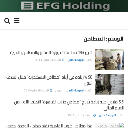
الوسم:
المطاحن
تحرير 193 مخالفة تموينية للمخابز والمطاحن بالبحيرة
كتب :
البورصة خاص
السبت 23 فبراير 2013
98 % زيادة في أرباح “مطاحن الاسكندرية” خلال النصف
الاول
كتب :
البورصة خاص
و
1 اخرون
السبت 18 مايو 2013
5.5 مليون جنيه زيادة بأرباح “مطاحن جنوب القاهرة” النصف الأول من
العام المالى
كتب :
البورصة خاص
السبت 11 مايو 2013
غدا مطاحن جنوب القاهرة تفتح مطحن الوحدة بحضور