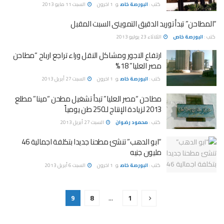
كتب :
البورصة خاص
و
1 اخرون
السبت 11 مايو 2013
“المطاحن” تبدأ توريد الدقيق التموينى السبت المقبل
كتب :
البورصة خاص
الثلاثاء 23 يوليو 2013
ارتفاع الاجور ومشاكل النقل وراء تراجع ارباح “مطاحن
مصر العليا” 18%
كتب :
البورصة خاص
و
1 اخرون
السبت 27 أبريل 2013
مطاحن “مصر العليا” تبدأ تشغيل مطحن “مينا” مطلع
2013 لزيادة الإنتاج لـ250 طن يومياً
كتب :
محمود رضوان
السبت 27 أبريل 2013
“ابو الدهب” تنشئ مطحنا جديدا بتكلفة اجمالية 46
مليون جنيه
كتب :
البورصة خاص
و
1 اخرون
السبت 6 أبريل 2013
9
8
…
1