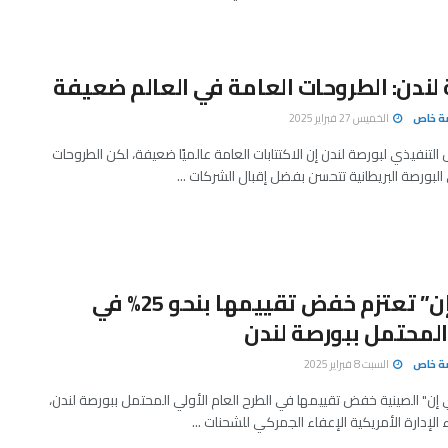
لندن: الطروحات العامة في العالم ضعيفة
صة خاص
الخميس 27 فبراير 2025
 التنفيذي لبورصة لندن إن الاكتتابات العامة عالميًا ضعيفة، لكن الطروحات
 البورصة البريطانية تتحسن بفضل إقبال الشركات ...
“شي إن” تعتزم خفض تقييمها بنحو 25% في
المحتمل ببورصة لندن
صة خاص
السبت 8 فبراير 2025
إن" الصينية خفض تقييمها في الطرح العام الأولي المحتمل ببورصة لندن،
الإدارة الأمريكية الإعفاء الجمركي للشحنات ...