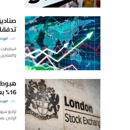
صناديق
تدفقات في
كتب :
البور
استقطبت ص
والعشرين م
هبوط س
16% بعد طرحه في بورصة لندن
كتب :
البور
تراجع سهم 
الإثنين، 