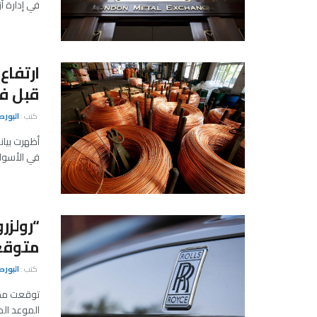
في إدارة أ
ارتفاع
قبل فر
كتب :
البور
أظهرت بيان
في الأسواق بلغت 102 أل
متوقعة
كتب :
البور
توقعت مجمو
الموعد المحدد