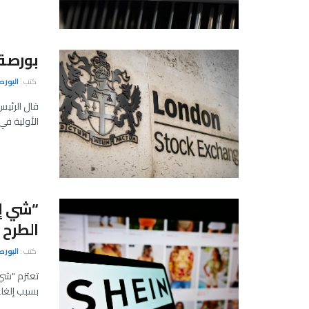
بورصة 
كتب :
البور
قال الرئيس
الأولية في
الطرح 
كتب :
البور
تعتزم "شي 
بسبب إلغاء 