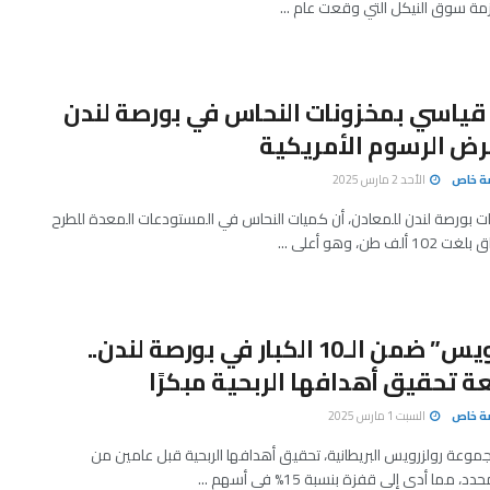
زمة سوق النيكل التي وقعت عام ...
 قياسي بمخزونات النحاس في بورصة لندن
ض الرسوم الأمريكية
صة خاص
الأحد 2 مارس 2025
ات بورصة لندن للمعادن، أن كميات النحاس في المستودعات المعدة للطرح
ف طن، وهو أعلى ...
“رولزرويس” ضمن الـ10 الكبار في بورصة لندن..
 تحقيق أهدافها الربحية مبكرًا
صة خاص
السبت 1 مارس 2025
عة رولزرويس البريطانية، تحقيق أهدافها الربحية قبل عامين من
، مما أدى إلى قفزة بنسبة 15% في أسهم ...