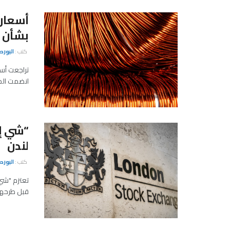
أسعار
بشأن ن
كتب :
البور
تراجعت أسع
انضمت المع
“شي إن
لندن
كتب :
البور
تعتزم "شي 
قبل طرحها 