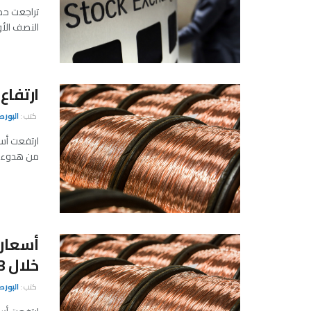
تراجعت حصي
النصف الأول من عام 
ارتفاع
كتب :
البور
ارتفعت أسع
من هدوء الت
أسعار
خلال 3 أسابيع
كتب :
البور