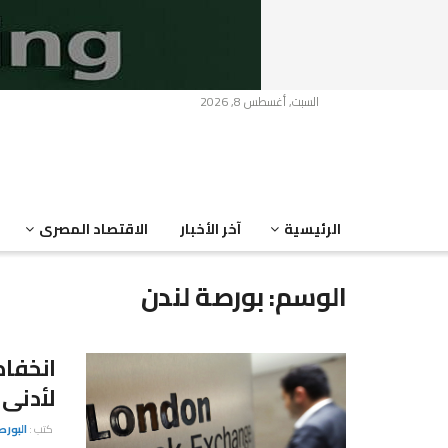
السبت, أغسطس 8, 2026
الرئيسية
آخر الأخبار
الاقتصاد المصرى
الوسم:
بورصة لندن
انخفاض
لأدنى م
كتب :
البور