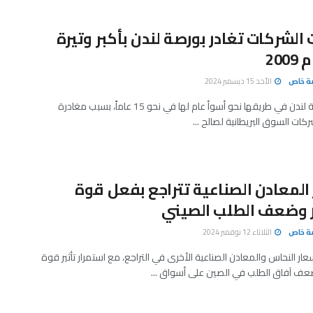
الشركات تغادر بورصة لندن بأكبر وتيرة
200
صة خاص
الأحد 15 ديسمبر 2024
تسير بورصة لندن في طريقها نحو أسوأ عام لها في نحو 15 عاماً، بسبب مغادرة
كات السوق البريطانية لصالح ...
المعادن الصناعية تتراجع بفعل قوة
ر وضعف الطلب الصيني
صة خاص
الثلاثاء 12 نوفمبر 2024
ار النحاس والمعادن الصناعية الأخرى في التراجع، مع استمرار تأثير قوة
ضعف آفاق الطلب في الصين على أسواق ...