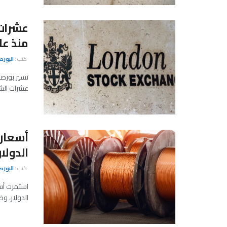
عشرات 
منذ عام 9
كتب :
البور
عشرات الشر
أسعار 
الدولا
كتب :
البور
استمرت أسع
الدولار، و