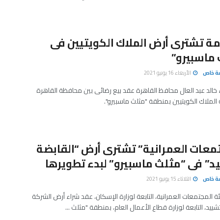
ة تشترى أرض الملاك الكويتيين فى
ماسبيرو”
صة خاص
الأربعاء 16 يونيو 2021
 خالد عبد العال محافظ القاهرة عقد بيع رضائى بين محافظة القاهرة
ملاك الكويتيين بمنطقة "مثلث ماسبيرو".
معات العمرانية” تشترى أرض “القابضة
د” فى “مثلث ماسبيرو” لبدء تطويرها
صة خاص
الثلاثاء 15 يونيو 2021
المجتمعات العمرانية، التابعة لوزارة الإسكان، عقد شراء أرض الشركة
شييد، التابعة لوزارة قطاع الأعمال العام، بمنطقة "مثلث ...