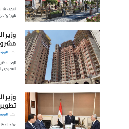
انتهت شرك
تاور" و"نا
وزير ا
مشروع 
كتب :
البور
تابع الدكت
التنفيذى ل
وزير ا
تطوير 
كتب :
البور
عقد الدكتو