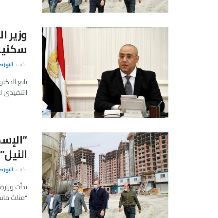
سكنية 
كتب :
البور
تابع الدكت
التنفيذى ل
“الإسك
النيل”
كتب :
البور
بدأت وزارة
"مثلث ماسب