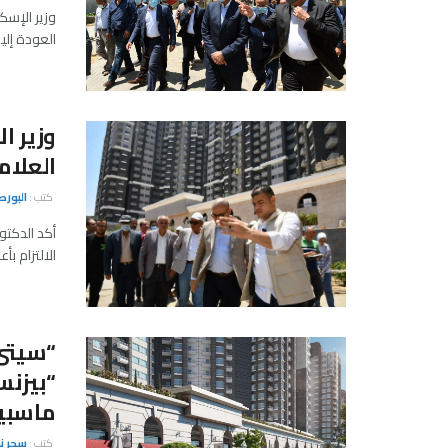
وزير الإسك
العودة إلي
وزير ا
العلام
كتب :
البور
أكد الدكتو
الالتزام ب
“سيتى
“بيزنس
ماسبير
كتب :
سحر ن