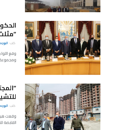
الحكوم
“مثلث 
كتب :
البور
وقع اللواء
ومجموعة ال
“المجت
للتشيي
كتب :
البور
وقعت هيئة 
القابضة للت