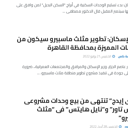
ان: بدء تسليم الوحدات السكنية في أبراج "السكن البديل" لمن وافق على
ها سبتمبر المقبل قال الدكتور مصطفى ...
لإسكان: تطوير مثلث ماسبيرو سيكون من
ات المميزة بمحافظة القاهرة
صة خاص
الخميس 21 يوليو 2022
ر عاصم الجزار، وزير الإسكان والمرافق والمجتمعات العمرانية،، ضرورة
أعلى جودة فى تنفيذ مشروع تطوير منطقة مثلث ماسبيرو، ...
 إيدج” تنتهى من بيع وحدات مشروعى
 تاور” و”نايل هايتس” فى “مثلث
و”
صر
الخميس 28 أبريل 2022