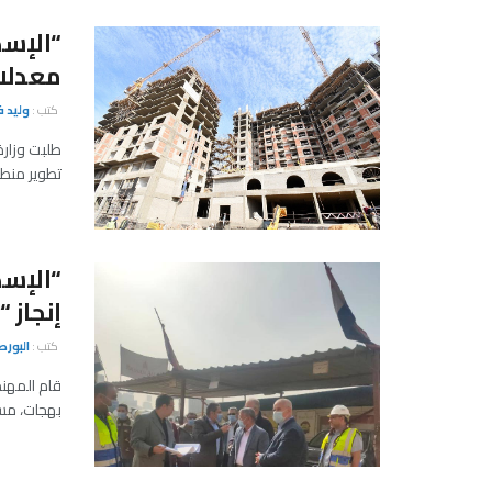
“الإسك
معدلات
كتب :
وليد ف
طلبت وزار
تطوير منطق
“الإس
إنجاز “
كتب :
البور
قام المهن
بهجات، مسا