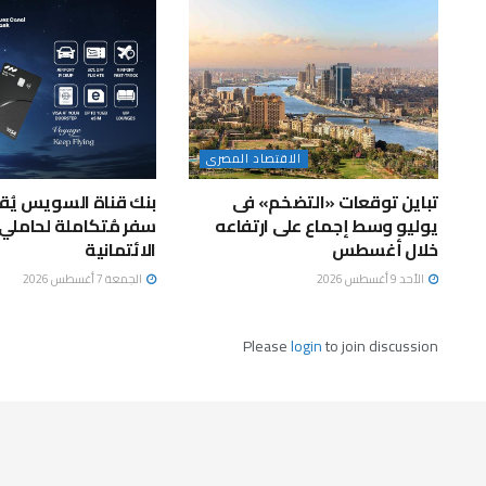
الاقتصاد المصرى
تباين توقعات «التضخم» فى
بنك قناة السويس يُقد
يوليو وسط إجماع على ارتفاعه
خلال أغسطس
الائتمانية
الأحد 9 أغسطس 2026
الجمعة 7 أغسطس 2026
Please
login
to join discussion