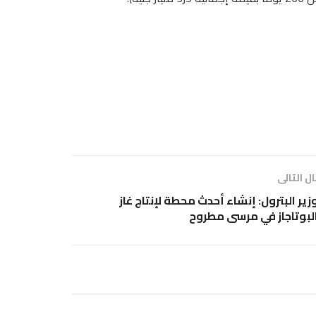
ل التالى
زير البترول: إنشاء أحدث محطة لإنتاج غاز
لبوتاجاز في مرسى مطروح