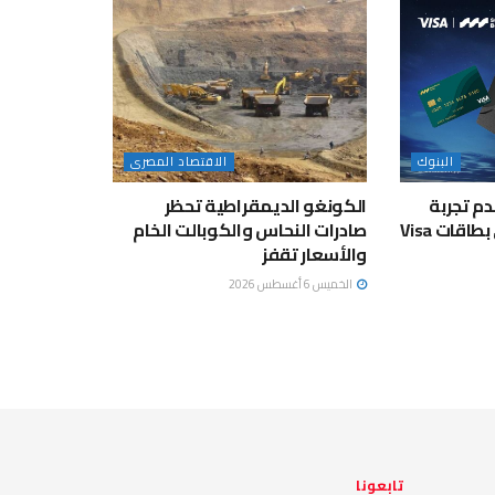
البنوك
الاقتصاد المصرى
م تجربة
الكونغو الديمقراطية تحظر
سفر مُتكاملة لحاملي بطاقات Visa
صادرات النحاس والكوبالت الخام
والأسعار تقفز
الخميس 6 أغسطس 2026
تابعونا