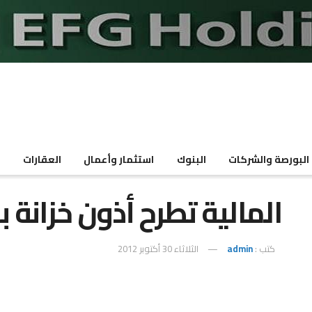
البورصة والشركات
البنوك
استثمار وأعمال
العقارات
م
المالية تطرح أذون خزانة بقيمة 5ر6 مل
كتب :
admin
الثلاثاء 30 أكتوبر 2012