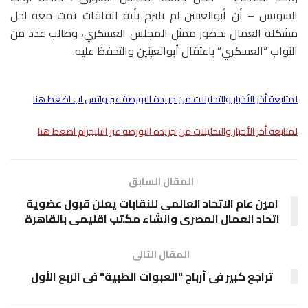
السويس – أن أبوالعينين لم يلتزم بأية اتفاقات تمت معه لحل
مشكلة العمال بحضور ممثل المجلس العسكري، وطالب عدد من
النواب “العسكري” باعتقال أبوالعينين والتحفظ عليه.
لمتابعة أخر الأخبار والتحليلات من جريدة البورصة عبر واتس اب اضغط هنا
لمتابعة أخر الأخبار والتحليلات من جريدة البورصة عبر التليجرام اضغط هنا
المقال السابق
امين عام الاتحاد العالمى للنقابات يعلن قبول عضوية
اتحاد العمال المصرى وانشاء مكتب اقليمى بالقاهرة
المقال التالى
تراجع كبير فى أرباح "العبوات الطبية" فى الربع الأول