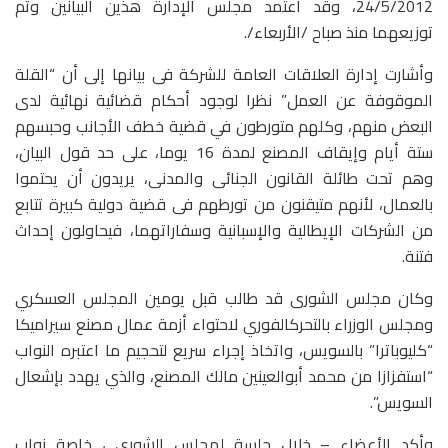
24/5/2012، وقد اعتمد مجلس الإدارة هذين البيانين وتم
توزيعهما منذ صباح /الأربعاء/.
وأشارت إدارة العلاقات العامة للشركة فى بيانها إلى أن “القلة
الموقوفة عن العمل” نظرا لوجود أحكام قضائية نهائية لدى
البعض منهم، وكلهم متورطون في قضية خطف الأجانب وحبسهم
ستة أيام وإيقاف المصنع لمدة 16 يوما، على حد قول البيان،
وهم تحت طائلة القانون الجنائى والمدنى، يريدون أن يحتموا
بالعمال، لأنهم متيقنون من تورطهم فى قضية دولية كبيرة تتابع
من الشركات الإيطالية والإسبانية وسفاراتهما، فيحاولون إحداث
فتنة.
وكان مجلس الشورى قد طالب قبل يومين المجلس العسكري
ومجلس الوزراء بالتحركالفوري لاحتواء أزمة عمال مصنع سيراميكا
“كليوباترا” بالسويس، واتخاذ إجراء سريع لتحجيم ما اعتبره النواب
“استفزازا من محمد أبوالعينين مالك المصنع، والذي يهدد بإشعال
السويس”.
وأكد الأعضاء – خلال جلسة لمجلس الشورى ، خاصة نواب