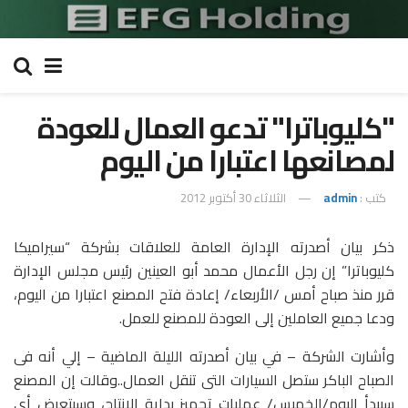
"كليوباترا" تدعو العمال للعودة
لمصانعها اعتبارا من اليوم
كتب :
admin
الثلاثاء 30 أكتوبر 2012
ذكر بيان أصدرته الإدارة العامة للعلاقات بشركة “سيراميكا
كليوباترا” إن رجل الأعمال محمد أبو العينين رئيس مجلس الإدارة
قرر منذ صباح أمس /الأربعاء/ إعادة فتح المصنع اعتبارا من اليوم،
ودعا جميع العاملين إلى العودة للمصنع للعمل.
وأشارت الشركة – في بيان أصدرته الليلة الماضية – إلي أنه فى
الصباح الباكر ستصل السيارات التى تنقل العمال..وقالت إن المصنع
سيبدأ اليوم/الخميس/ عمليات تجهيز بداية الإنتاج، وسيتعرض أى