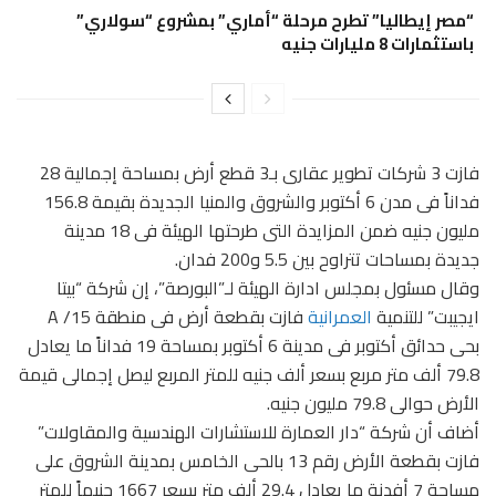
“مصر إيطاليا” تطرح مرحلة “أماري” بمشروع “سولاري”
باستثمارات 8 مليارات جنيه
فازت 3 شركات تطوير عقارى بـ3 قطع أرض بمساحة إجمالية 28
فداناً فى مدن 6 أكتوبر والشروق والمنيا الجديدة بقيمة 156.8
مليون جنيه ضمن المزايدة التى طرحتها الهيئة فى 18 مدينة
جديدة بمساحات تتراوح بين 5.5 و200 فدان.
وقال مسئول بمجلس ادارة الهيئة لـ”البورصة”، إن شركة “بيتا
ايجيبت” للتنمية
العمرانية
فازت بقطعة أرض فى منطقة 15/ A
بحى حدائق أكتوبر فى مدينة 6 أكتوبر بمساحة 19 فداناً ما يعادل
79.8 ألف متر مربع بسعر ألف جنيه للمتر المربع ليصل إجمالى قيمة
الأرض حوالى 79.8 مليون جنيه.
أضاف أن شركة “دار العمارة للاستشارات الهندسية والمقاولات”
فازت بقطعة الأرض رقم 13 بالحى الخامس بمدينة الشروق على
مساحة 7 أفدنة ما يعادل 29.4 ألف متر بسعر 1667 جنيهاً للمتر