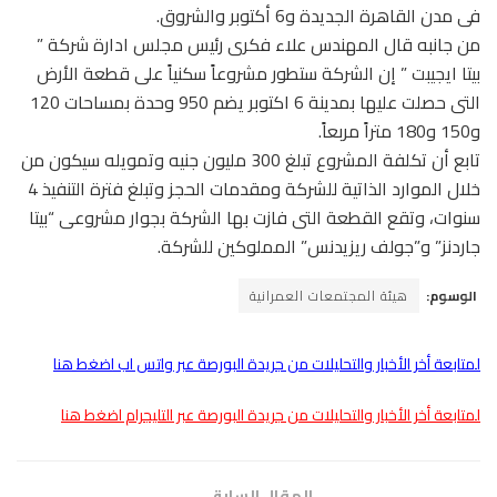
فى مدن القاهرة الجديدة و6 أكتوبر والشروق.
من جانبه قال المهندس علاء فكرى رئيس مجلس ادارة شركة ”
بيتا ايجيبت ” إن الشركة ستطور مشروعاً سكنياً على قطعة الأرض
التى حصلت عليها بمدينة 6 اكتوبر يضم 950 وحدة بمساحات 120
و150 و180 متراً مربعاً.
تابع أن تكلفة المشروع تبلغ 300 مليون جنيه وتمويله سيكون من
خلال الموارد الذاتية للشركة ومقدمات الحجز وتبلغ فترة التنفيذ 4
سنوات، وتقع القطعة التى فازت بها الشركة بجوار مشروعى “بيتا
جاردنز” و”جولف ريزيدنس” المملوكين للشركة.
الوسوم:
هيئة المجتمعات العمرانية
لمتابعة أخر الأخبار والتحليلات من جريدة البورصة عبر واتس اب اضغط هنا
لمتابعة أخر الأخبار والتحليلات من جريدة البورصة عبر التليجرام اضغط هنا
المقال السابق