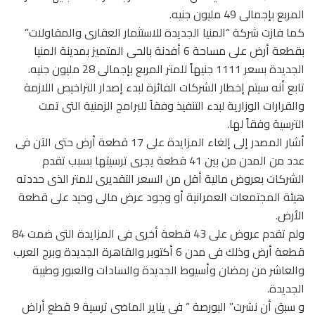
المربع بإجمالى 49 مليون جنيه.
كما فازت شركة “المنيا الجديدة للاستثمار العقارى والمقاولات”
بقطعة أرض على مساحة 6 أفدنة بالحى المتميز بمدينة المنيا
الجديدة بسعر 1111 جنيهاً للمتر المربع بإجمالى 28 مليون جنيه.
تابع أنه سيتم إخطار الشركات الفائزة لبدء إصدار التراخيص اللازمة
والقرارات الوزارية لبدء التنفيذ وفقاً للبرامج الزمنية التى تمت
الترسية وفقاً لها.
أشار المصدر إلى إلغاء المزايدة على 17 قطعة أرض حتى الآن فى
عدد من المدن من بين 41 قطعة يجرى ترسيتها بسبب تقدم
الشركات بعروض مالية أقل من السعر التقديرى للمتر الذى حددته
هيئة المجتمعات العمرانية أو وجود عرض مالى وحيد على قطعة
الأرض.
ولم تقدم عروض على 43 قطعة أخرى فى المزايدة التى ضمت 84
قطعة أرض وذلك فى مدن 6 أكتوبر والقاهرة الجديدة وبرج العرب
والعاشر من رمضان وأسيوط الجديدة والسادات والعبور وطيبة
الجديدة.
و سبق أن نشرت” البورصة ” فى يناير الماضى ترسية 9 قطع أراض