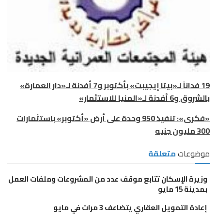
19 فداناً لـ«بيتا إيجيبت» بأكتوبر و7 أفدنة لـ«دار العمارة»
بالشروق و6 أفدنة لـ«المنيا للاستثمار»
«فكرى»: تنفيذ 950 وحدة على أرض «أكتوبر» باستثمارات
300 مليون جنيه
موضوعات
متعلقة
وزيرة الإسكان تتابع موقف عدد من المشروعات وملفات العمل
بمدينة 15 مايو
إعادة التمويل العقاري يتضاعف 3 مرات في مايو