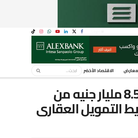
Login
عارض
الاقتصاد الأخضر
أربعة بنوك تستحوذ على 8.5 مليار جنيه من
يط التمويل العقارى