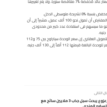
أضاف أن المساحات تتراوح بين 57 مترا مربعا و63 مترا مربعا، بأسعار عائد مُخفضة %7 متناقصة سنويا، ولا يتم تغييرها
ريحة متوسطى الدخل.
وأعلن مدبولى أن البروتوكولات الموقعة من هذه المبادرة من المفترض أن تمول نحو 100 ألف عميل، مشيراً إلى أن
مبادرة خفضت العائد السنوى بنحو %50 من 14 إلى %7 وهو ما سيسهم فى استفادة عدد كبير من محدودى
وقالت مى عبدالحميد، رئيس مجلس إدارة صندوق ضمان ودعم التمويل العقارى إن سعر الوحدة سيتراوح بين 75 و112
ها 112 ألفاً إلى 130 ألف جنيه.
ل التالى
زعزوع يبحث سبل جذب 3 ملايين سائح مع
لسفير الهندى