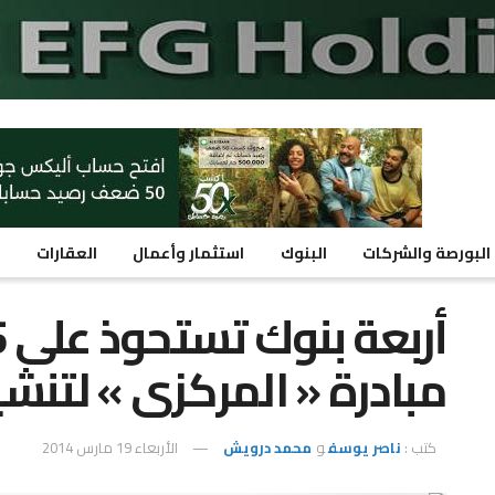
البورصة والشركات
البنوك
استثمار وأعمال
العقارات
م
مبادرة « المركزى » لتنش
كتب :
ناصر يوسف
و
محمد درويش
الأربعاء 19 مارس 2014