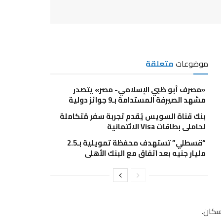
موضوعات
متعلقة
«مصرف أبو ظبي الإسلامي- مصر» يتصدر
مشهد الصيرفة المستدامة بـ9 جوائز دولية
بنك قناة السويس يُقدم تجربة سفر مُتكاملة
لحاملي بطاقات Visa الائتمانية
“قسطلي” تستهدف محفظة تمويلية بـ2.5
مليار جنيه بعد اتفاق مع البنك الأهلي
سكان.