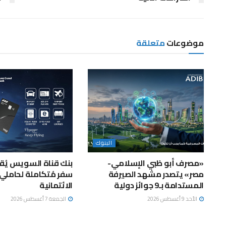
موضوعات
متعلقة
البنوك
«مصرف أبو ظبي الإسلامي-
بنك قناة السويس يُقد
مصر» يتصدر مشهد الصيرفة
المستدامة بـ9 جوائز دولية
الائتمانية
الأحد 9 أغسطس 2026
الجمعة 7 أغسطس 2026