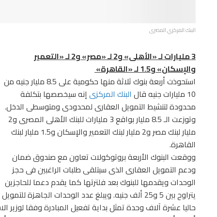
البنك المركزي المصرى
3 مليارات لـ «الأهلى» و2 لـ «مصر» و2 لـ «التعمير
والإسكان» و1.5 لـ «القاهرة»
استحوذت أربعة بنوك ثلاثة منها حكومية على 8.5 مليار جنيه من
10 مليارات جنيه قال
البنك المركزى
إنه سيخصصها بتكلفة
محدودة لتنشيط التمويل العقارى لمحدودى ومتوسطى الدخل.
وتوزعت الـ 8.5 مليار بواقع 3 مليارات للبنك الأهلى المصرى و2
مليار لبنك مصر و2 مليار لبنك التعمير والإسكان و1.5 مليار لبنك
القاهرة.
ووقعت البنوك الأربعة بروتوكولات تعاون مع صندوق ضمان
ودعم التمويل العقارى الذى سيتلقى طلبات الراغبين فى حجز
الوحدات ويقدمها للبنوك بعد فلترتها كما يقدم دعما للحاجزين
يتراوح بين 5 و25 ألف جنيه. ويبلغ عدد الوحدات الجاهزة للتمويل
حاليا عشرة آلاف وحدة تمثل بداية تفعيل المبادرة وفقا لوزير الا