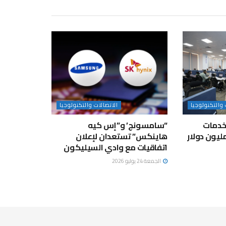
 والتكنولوجيا
الاتصالات والتكنولوجيا
لخدمات
“سامسونج’ و”إس كيه
عهيد تستثمر 100 مليون دولار
هاينكس” تستعدان لإعلان
اتفاقيات مع وادي السيليكون
الجمعة 24 يوليو 2026