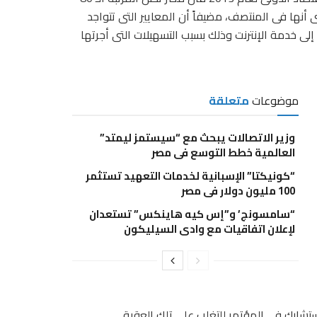
أى أنها فى المنتصف، مضيفاً أن المعايير التى تتواجد
ى خدمة الإنترنت وذلك بسبب التسهيلات التى أجرتها
موضوعات
متعلقة
وزير الاتصالات يبحث مع “سيستمز ليمتد”
العالمية خطط التوسع في مصر
“كونيكتا” الإسبانية لخدمات التعهيد تستثمر
100 مليون دولار فى مصر
“سامسونج’ و”إس كيه هاينكس” تستعدان
لإعلان اتفاقيات مع وادي السيليكون
 ستشارك فى المؤتمر للتغلب على تلك العقبة.