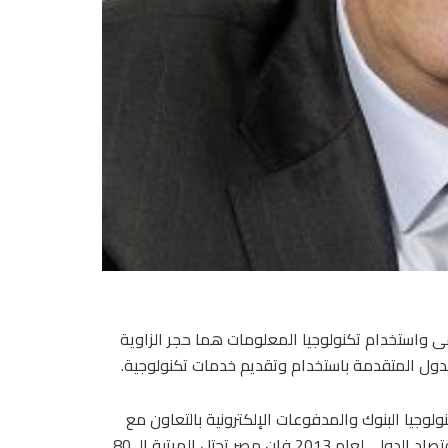
مى واستخدام تكنولوجيا المعلومات هما حجر الزاوية
الدول المتقدمة باستخدام وتقديم خدمات تكنولوجية.
جيا البنوك والمدفوعات الإلكترونية بالتعاون مع
مؤسسة التمويل الدولية وماستر كارد، أنه طبقا لتقرير منتدى الاقتصاد الدولى لعام 2013 فان مصر تحتل المرتبة الـ 80