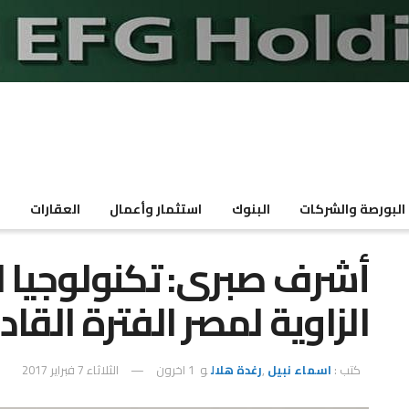
البورصة والشركات
البنوك
استثمار وأعمال
العقارات
م
أشرف صبرى: تكنولوجيا ا
الزاوية لمصر الفترة القا
كتب :
اسماء نبيل
,
رغدة هلال
و
1 اخرون
الثلاثاء 7 فبراير 2017