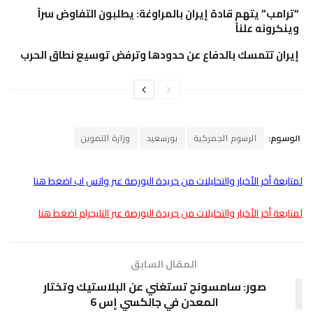
“ترامب” يتهم قادة إيران بالمراوغة: يطلبون التفاوض سراً
وينكرونه علناً
إيران تتمسك بالدفاع عن حدودها وترفض توسيع نطاق الحرب
الوسوم:
الرسوم الجمركية
بورسعيد
وزارة التموين
لمتابعة أخر الأخبار والتحليلات من جريدة البورصة عبر واتس اب اضغط هنا
لمتابعة أخر الأخبار والتحليلات من جريدة البورصة عبر التليجرام اضغط هنا
المقال السابق
صور: سامسونج تستغني عن البلاستيك وتختار
المعدن في جالكسي إس 6