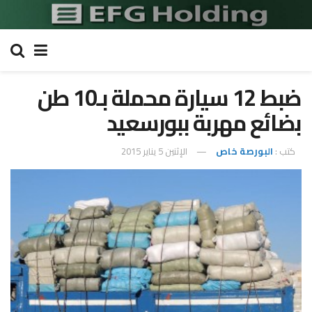
ضبط 12 سيارة محملة بـ10 طن
بضائع مهربة ببورسعيد
كتب :
البورصة خاص
الإثنين 5 يناير 2015