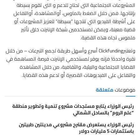
المشروعات الاجتماعية التى تحتاج للدعم و التى تقوم بسيطة
بإنتاجها. فمن خلال الضغط بالماوس، أوالمشاهدة، أوالتفاعل
على أشرطة الفيديو التي تنتجها “بسيطة” لتعزيز المشروعات أو
قضية معينة، ويمكن لمستخدمين شبكة الإنترنت خلق تأثير
ملموس تجاه هذه القضية.
وتعتبرClickfunding أسرع وأسهل طريقة لجمع التبرعات – من خلال
نقرة واحدة! فإنه يوفر لمستخدمي الإنترنت فرصة المساهمة في
القضايا الاجتماعية والبيئية، والثقافية، من خلال المشاهدة
والتفاعل على الفيديوهات القصيرة أو تدعم هذه القضايا.
موضوعات
متعلقة
رئيس الوزراء يتابع مستجدات مشروع تنمية وتطوير منطقة
“علم الروم” بالساحل الشمالي
رئيس الوزراء يستعرض مقترح مشروعي مدينتين طبيتين
باستثمارات 5 مليارات دولار