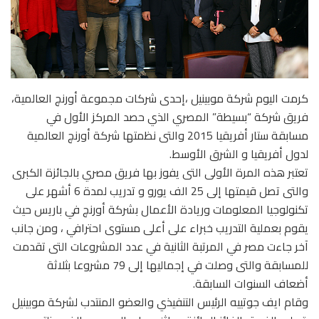
كرمت اليوم شركة موبينيل ،إحدى شركات مجموعة أورنچ العالمية،
فريق شركة “بسيطة” المصري الذي حصد المركز الأول في
مسابقة ستار أفريقيا 2015 والتى نظمتها شركة أورنچ العالمية
لدول أفريقيا و الشرق الأوسط.
تعتبر هذه المرة الأولى التى يفوز بها فريق مصري بالجائزة الكبرى
والتى تصل قيمتها إلى 25 الف يورو و تدريب لمدة 6 أشهر على
تكنولوجيا المعلومات وريادة الأعمال بشركة أورنچ في باريس حيث
يقوم بعملية التدريب خبراء على أعلى مستوى احترافي ، ومن جانب
آخر جاءت مصر في المرتبة الثانية في عدد المشروعات التى تقدمت
للمسابقة والتى وصلت في إجماليها إلى 79 مشروعا بثلاثة
أضعاف السنوات السابقة.
وقام ايف جوتييه الرئيس التنفيذي والعضو المنتدب لشركة موبينيل