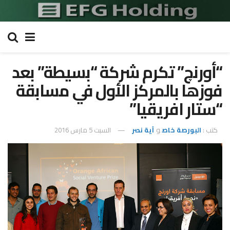
“أورنچ” تكرم شركة “بسيطة” بعد
فوزها بالمركز الأول في مسابقة
“ستار افريقيا”
كتب :
البورصة خاص
و
آية نصر
السبت 5 مارس 2016