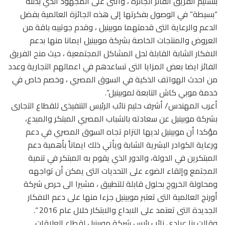
بتسليم الفريق الفائز الجائزة ، واثنى على المجهود الذي بذلته
“بسيطة” في الوصول بفكرتها إلى هذه الجائزة العالمية بفضل
الدعم والرعاية التى قدمتهما موبينيل ، وقدم جوتييه باقة من
العروض والمنتجات الخاصة بشركة موبينيل ايمانا منها بدعم
الافكار الشابة القابلة لحل المشاكل المجتمعية ، حيث منح الفريق
الفائز ايضا بعض المزايا التى تساعدهم في اعمالهم التجارية وعدد
من احدث الهواتف الذكية في السوق المصري ، وخصم خاص في
خدمة موبي كاش التابعة لموبينيل”.
أعرب المهندس/ أشرف حليم نائب الرئيس التنفيذى للقطاع التجارى
بشركة موبينيل عن سعادته بالشباب المصري المبتكر والمبدع،
مؤكدا أن موبينيل لديها التزام تجاه السوق المصري في دعم
ورعاية الكوادر البشرية الشابة ويأتي ذلك ايماناً بأهمية دعم
المبتكرين في الدولة، والدور الذي يقوم به المبتكر في تنمية
المجتمع وإلقاء الضوء على التحديات التى يمكن أن تواجهه
ومحاولة الخروج بحلول قابلة للتطبيق ، مشيرا الى حرص شركة
أورنچ العالمية التى تعتبر موبينيل جزءا منها على دعم الافكار
الجديدة التى تعتمد على الابداع والابتكار خلال عام 2016 “.
وقالت رنا عبادي نائب رئيس شركة موبينيل لقطاع العلاقات