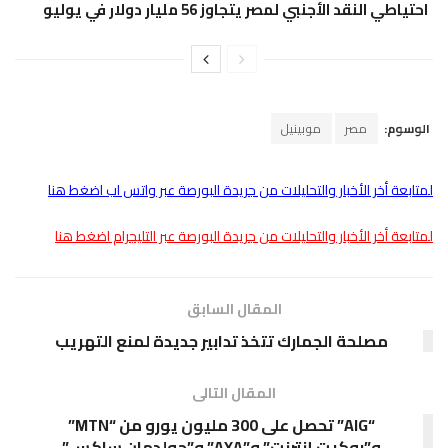
احتياطي النقد الأجنبي لمصر يتجاوز 56 مليار دولار في يوليو
الوسوم:
مصر
موبينيل
لمتابعة أخر الأخبار والتحليلات من جريدة البورصة عبر واتس اب اضغط هنا
لمتابعة أخر الأخبار والتحليلات من جريدة البورصة عبر التليجرام اضغط هنا
المقال السابق
مصلحة الجمارك تتخذ تدابير جديدة لمنع التهريب
المقال التالى
“AIG” تحصل على 300 مليون يورو من “MTN”
و”روكيت إنترنت” و”AXA” و”جولدمان ساكس”