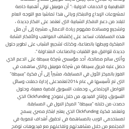
التنظيمية و الخدمات الدولية :” أن موبينيل تولي أهمية خاصة
لمشروعات الإبداع والابتكار وياتي هذا تماشيا مع التوجه العام
للبلاد من دعم الافكار الشبابية التى تعتمد على افكار جديدة ،
وتشجيع ومساندة مفهوم ريادة الاعمال، مشيرة إلى أن مثل
هذه المسابقات تساعد على إكتشاف المواهب والأفكار الشابة
المبتكرة وربطها بالصناعة، وكذلك تشجيع الشباب على تطوير حلول
جديدة تتوافق مع التقنيات والصناعات المتداولة “.
وأثنى سالم مصالحة، أحد مؤسسي شركة بسيطة على الدعم الذي
حصل عليه فريق بسيطة من شركة موبينيل والتى ساهمت في
الفوز بالمركز الأول في المسابقة، مشيراً إلى أن فكرة “بسيطة”
التى تم تأسيسها في عام 2014تعتمدعلى إدارة حملات وسائل
التواصل الإجتماعي، وحملات التسويق لقضية معينة، وحلول
التسويق، وإنتاج الفيديو، من خلال نموذج Clickfunding الذي
حصدت من خلاله “بسيطة” المركز الاول في المسابقة.
وتعتمد فكرة Clickfunding الذي يعتبر ابتكار مصري يسمح
لمستخدمي الويب بالمساهمة في تحقيق أهداف تنموية في
المجتمع من خلال مشاهدتهم وتفاعلهم مع فيديوهات توضح