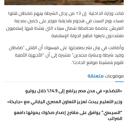
قالت وزارة الداخلية إن 13 من رجال الشرطة بينهم ضابطان قتلوا
مساء يوم السبت في هجوم بقذيفة مورتر على كمين بمدينة
العريش عاصمة محافظة شمال سيناء التي ينشط فيها إسلاميون
متشددون بايعوا تنظيم الدولة الإسلامية.
وأضافت في بيان نشر بصفحتها على فيسبوك أن القتلى “ضابطان
وفرد شرطة وعشرة مجندين” مشيرة إلى أن “الأجهزة الأمنية
تقوم بتمشيط موقع الحادث”.
موضوعات
متعلقة
«التضخم» في مدن مصر يرتفع إلى 14.9% خلال يوليو
وزير التعليم يبحث تعزيز التعاون المصري الياباني مع «جايكا»
“السيسي” يوافق على مقترح إصدار صكوك يمولها دافعو
الضرائب