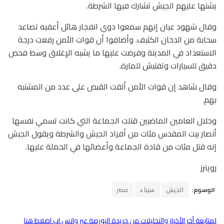
يشنها عليهم الجيش تشارك فيها الشرطة.
وقال شهود عيان إنهم سمعوا دوي انفجار هائل أعقبه تصاعد
سحابة من الدخان الكثيف. وأضافوا أن قوات الأمن رفعت درجة
الاستعداد في المدينة وفرضت عليها ما يشبه الإغلاق وسط فحص
دقيق للسيارات وتفتيش للمارة.
وقال شاهد إن قوات الأمن ألقت القبض على عدد من المشتبه
بهم.
وخلال العامين الماضيين قتلت الجماعة التي كانت تسمي نفسها
أنصار بيت المقدس مئات من أفراد الجيش والشرطة ويقول الجيش
إنه قتل مئات من قادة الجماعة وأعضائها في الحملة عليها.
رويترز
الوسوم:
الجيش
سيناء
مصر
لمتابعة أخر الأخبار والتحليلات من جريدة البورصة عبر واتس اب اضغط هنا