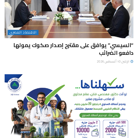
الاقتصاد المصرى
“السيسي” يوافق على مقترح إصدار صكوك يمولها
دافعو الضرائب
الإثنين 10 أغسطس 2026