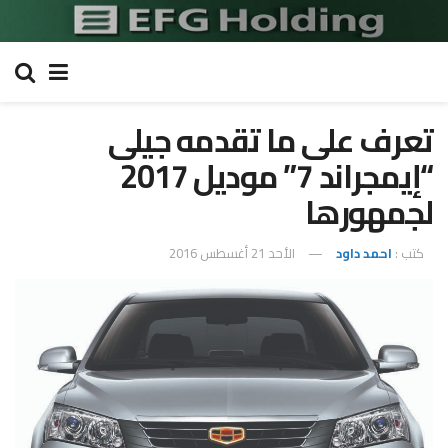
تعرف على ما تقدمه جيلى
“إيمجراند 7” موديل 2017
لجمهورها
كتب :
احمد داود
الأحد 21 أغسطس 2016