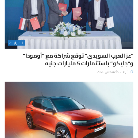
السيارات
“عز العرب السويدى” توقع شراكة مع “أومودا”
و”جايكو” باستثمارات 5 مليارات جنيه
الأربعاء 5 أغسطس 2026