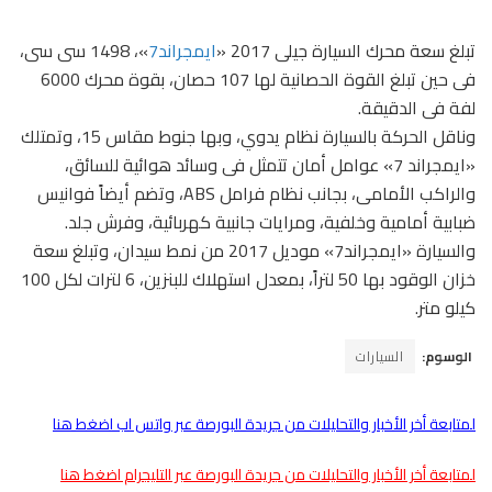
تبلغ سعة محرك السيارة جيلى 2017 «
ايمجراند7
»، 1498 سى سى،
فى حين تبلغ القوة الحصانية لها 107 حصان، بقوة محرك 6000
لفة فى الدقيقة.
وناقل الحركة بالسيارة نظام يدوي، وبها جنوط مقاس 15، وتمتلك
«ايمجراند 7» عوامل أمان تتمثل فى وسائد هوائية للسائق،
والراكب الأمامى، بجانب نظام فرامل ABS، وتضم أيضاً فوانيس
ضبابية أمامية وخلفية، ومرايات جانبية كهربائية، وفرش جلد.
والسيارة «ايمجراند7» موديل 2017 من نمط سيدان، وتبلغ سعة
خزان الوقود بها 50 لتراً، بمعدل استهلاك للبنزين، 6 لترات لكل 100
كيلو متر.
الوسوم:
السيارات
لمتابعة أخر الأخبار والتحليلات من جريدة البورصة عبر واتس اب اضغط هنا
لمتابعة أخر الأخبار والتحليلات من جريدة البورصة عبر التليجرام اضغط هنا