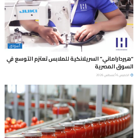
أسواق
“هيرداراماني” السريلانكية للملابس تعتزم التوسع في
السوق المصرية
الخميس 6 أغسطس 2026