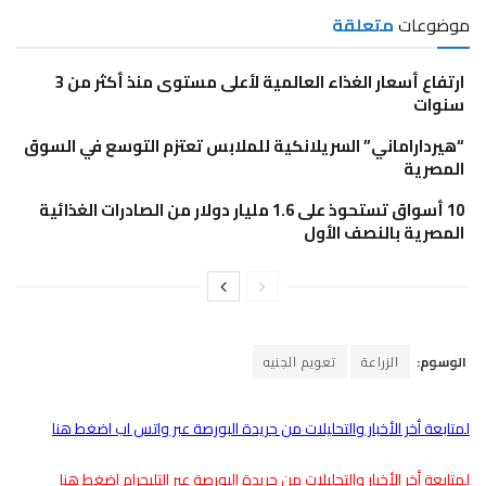
موضوعات
متعلقة
ارتفاع أسعار الغذاء العالمية لأعلى مستوى منذ أكثر من 3
سنوات
“هيرداراماني” السريلانكية للملابس تعتزم التوسع في السوق
المصرية
10 أسواق تستحوذ على 1.6 مليار دولار من الصادرات الغذائية
المصرية بالنصف الأول
الوسوم:
الزراعة
تعويم الجنيه
لمتابعة أخر الأخبار والتحليلات من جريدة البورصة عبر واتس اب اضغط هنا
لمتابعة أخر الأخبار والتحليلات من جريدة البورصة عبر التليجرام اضغط هنا