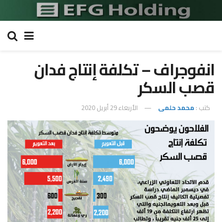
انفوجراف – تكلفة إنتاج فدان
قصب السكر
كتب :
محمد حلمى
الأربعاء 29 أبريل 2020