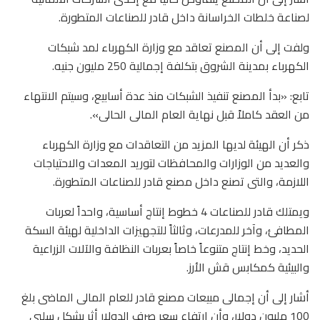
لصناعة خلطات الخراسانة داخل قادر للصناعات المتطورة.
ولفت إلى أن المصنع تعاقد مع وزارة الكهرباء لمد شبكات
الكهرباء بمدينة الشروق بتكلفة إجمالية 250 مليون جنيه.
تابع: «بدأ المصنع تنفيذ الشبكات منذ عدة أسابيع، وسيتم الانتهاء
من العقد كاملاً قبل نهاية العام المالى الحالى».
ذكر أن الهيئة لديها المزيد من التعاقدات مع وزارة الكهرباء
والعديد من الوزارات والمحافظات لتوريد المعدات والاحتياجات
اللازمة، والتى تصنع داخل مصنع قادر للصناعات المتطورة.
ويمتلك قادر للصناعات 4 خطوط إنتاج أساسية، واحداً لعربات
المطافئ، وآخر للمدرعات، وثالثاً للتجهيزات الداخلية لهيئة السكة
الحديد، وخط إنتاج متنوعاً خاصاً بعربات النظافة والآلات الزراعية
والبيئية كمكابس قش الأرز.
أشار إلى أن إجمالى مبيعات مصنع قادر للعام المالى الماضى بلغ
100 مليون دولار، وأن ارتفاع سعر صرف الدولار أثر بشكل سلبى