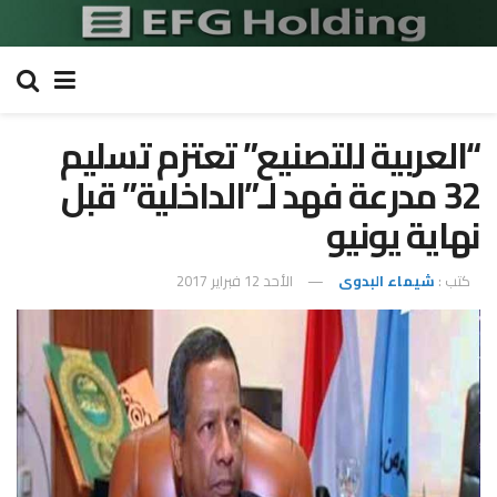
“العربية للتصنيع” تعتزم تسليم
32 مدرعة فهد لـ”الداخلية” قبل
نهاية يونيو
كتب :
شيماء البدوى
الأحد 12 فبراير 2017