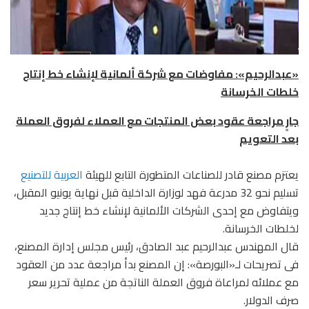
«عبدالرحيم»: مفاوضات مع شركة ألمانية لإنشاء خط إنتاج
خلطات الخرسانة
جارٍ مراجعة عقود بعض المنتجات مع العملاء لفروق العملة
بعد التعويم
يعتزم مصنع قادر للصناعات المتطورة التابع للهيئة
العربية للتصنيع
تسليم نحو 32 مدرعة فهد لوزارة الداخلية قبل نهاية يونيو المقبل،
ويتفاوض مع إحدى الشركات الألمانية لإنشاء خط إنتاج جديد
لخلطات الخرسانة.
قال المهندس عبدالرحيم عبد الصادق، رئيس مجلس إدارة المصنع،
فى تصريحات لـ«البورصة»: إن المصنع بدأ مراجعة عدد من العقود
مع عملائه لمراعاة فروق العملة الناتجة من عملية تحرير سعر
صرف الدولار.