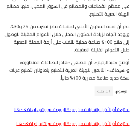
على معظم القطاعات والمصانع فى السوق المحلى، منها مصانع
الهيئة العربية للتصنيع.
ذكر أن نسبة المكون الأجنبى لمنتجات قادر تقترب من 25 و30%،
ويوجد اتجاه لزيادة المكون المحلى خلال الأعوام المقبلة للوصول
إلى منتج 100% صناعة محلية للتغلب على أزمة العملة الصعبة
خلال الأعوام القليلة المقبلة.
أوضح «عبدالرحيم»، أن مصنعى «قادر للصناعات المتطورة»
و«سيماف» التابعين للهيئة العربية للتصنيع يتعاونان لتصنيع عربات
سكة حديد صناعة مصرية 100% حالياً.
الوسوم:
الداخلية
لمتابعة أخر الأخبار والتحليلات من جريدة البورصة عبر واتس اب اضغط هنا
لمتابعة أخر الأخبار والتحليلات من جريدة البورصة عبر التليجرام اضغط هنا