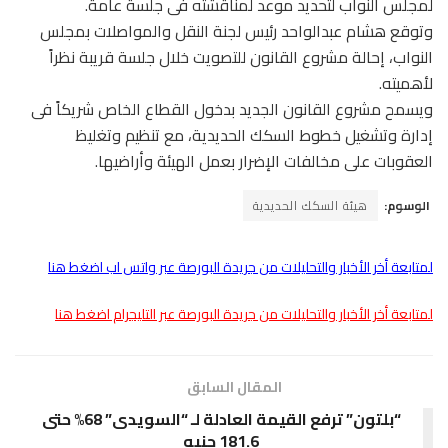
لمجلس النواب لتحديد موعد لمناقشته فى جلسة عامة.
وتوقع هشام عبدالواحد رئيس لجنة النقل والمواصلات بمجلس
النواب، إحالة مشروع القانون للتصويت خلال جلسة قريبة نظراً
لأهميته.
ويسمح مشروع القانون الجديد بدخول القطاع الخاص شريكاً فى
إدارة وتشغيل خطوط السكك الحديدية، مع تنظيم وتغليظ
العقوبات على مخالفات الإضرار بعمل الهيئة وأراضيها.
الوسوم:
هيئة السكك الحديدية
لمتابعة أخر الأخبار والتحليلات من جريدة البورصة عبر واتس اب اضغط هنا
لمتابعة أخر الأخبار والتحليلات من جريدة البورصة عبر التليجرام اضغط هنا
المقال السابق
“بلتون” ترفع القيمة العادلة لـ “السويدى” 68% حتى
181.6 جنيه