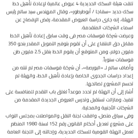
تلقت هيئة السكك الحديدية 4 عروض عالمية لإعادة تأهيل خط
سكك حديد «سفاجا / أبوطرطور»، وقال المهندس سيد سالم رئيس
الهيئة، إنه جارى دراسة العروض المقدمة، رفض الإفصاح عن
اسماء الشركات المتقدمة.
وعرضت شركة فوسفات مصر فى وقت سابق إعادة تأهيل الخط
مقابل حق الانتفاع على أن تقوم بتوفير التمويل المقدر بنحو 350
مليون دولار، ومن المتوقع أن يقوم الخط بنقل 2.5 مليون طن
فوسفات سنوياً.
وأضاف سالم لـ «البورصة»، أن شركة فوسفات مصر لم تنته من
إعداد دراسات الجدوى الخاصة بإعادة تأهيل الخط، والهيئة لم
تحسم المشروع لصالحها.
أشار إلى أن الهيئة لم تحدد موعداً لغلق باب التقدم للمنافسة على
تنفيذ، ومازالت تستقبل وتدرس العروض الجديدة المقدمة من
الشركات الأجنبية والمحلية.
وفى سياق متصل، وافقت لجنة النقل والمواصلات بمجلس النواب
على مشروع تعديل أحكام القانون رقم 152 لسنة 1980 المنظم
لعمل الهيئة القومية للسكك الحديدية، وإحالته إلى اللجنة العامة