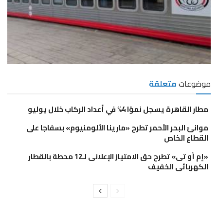
موضوعات
متعلقة
مطار القاهرة يسجل نموًا 4% في أعداد الركاب خلال يوليو
موانئ البحر الأحمر تطرح «مارينا الألومنيوم» بسفاجا على
القطاع الخاص
«إم أو تى» تطرح حق الامتياز الإعلانى لـ12 محطة بالقطار
الكهربائى الخفيف