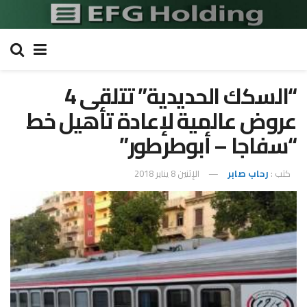
“السكك الحديدية” تتلقى 4
عروض عالمية لإعادة تأهيل خط
“سفاجا – أبوطرطور”
كتب :
رحاب صابر
الإثنين 8 يناير 2018