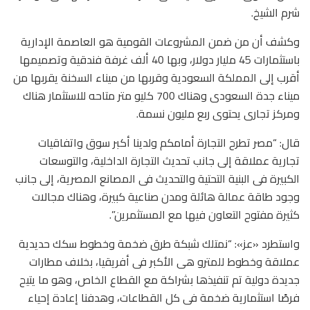
شرم الشيخ.
وكشف أن من ضمن المشروعات القومية هو العاصمة الإدارية
باستثمارات 45 مليار دولار، وبها 40 ألف غرفة فندقية وتصميمها
أقرب إلى المملكة السعودية وقربها من ميناء السخنة يقربها من
ميناء جدة السعودى وهناك 700 كليو متر متاحه للاستثمار هناك
ومركز تجارى يحتوى ربع مليون نسمة.
قال: “مصر تطرح التجارة أمامكم ولدينا أكبر سوق واتفاقيات
تجارية عملاقة إلى جانب تحديث التجارة الداخلية، والتوسعات
الكبيرة فى البنية التحتية والتحديث فى المصانع المصرية، إلى جانب
وجود طاقة عمالة هائلة ومدن صناعية كبيرة، وهناك مجالات
كثيرة مفتوح التعاون فيها مع المستثمرين”.
واستطرد «عز»: “نمتلك شبكة طرق ضخمة وخطوط سكك حديدية
عملاقة وخطوط للمترو هى الأكبر فى أفريقيا، بخلاف مطارات
جديدة دولية تم تنفيذها بشراكة مع القطاع الخاص، وهو ما يتيح
فرصًا استثمارية ضخمة فى كل القطاعات، وهدفنا إعادة إحياء