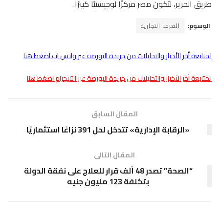
طريق الحرير، لتكون مصر مركزًا لوجيستيًا كبيرًا.
الوسوم:
الغرف التجارية
لمتابعة أخر الأخبار والتحليلات من جريدة البورصة عبر واتس اب اضغط هنا
لمتابعة أخر الأخبار والتحليلات من جريدة البورصة عبر التليجرام اضغط هنا
المقال السابق
«الرقابة الإدارية» تتدخل لحل 391 نزاعًا استثماريًا
المقال التالى
“الصحة” تصدر 48 ألف قرار للعلاج على نفقة الدولة
بتكلفة 123 مليون جنيه