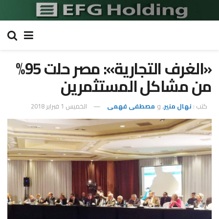
«الغرف التجارية»: مصر حلت 95%
من مشاكل المستثمرين
كتب :
نهال منير.
و
مصطفى فهمى
الخميس 1 فبراير 2018