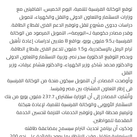
توقع الوكالة الفرنسية للتنمية، اليوم الخميس، اتفاقيتين مع
وزارات الاستثمار والتعاون الدولى والنقل والكهرباء، لتمويل
دراسات جدوى مشروع لنقل وتوفير الدعم الفنى لقطاع الطاقة.
وقدر مصادر حكومية لـ«البورصة»، التمويل المرصود من الوكالة
الفرنسية بـ9.5 مليون يورو، بواقع 8 ملايين لدراسات إعادة تأهيل
ترام الرمل بالإسكندرية، و1.5 مليون للدعم الفنى بقطاع الطاقة.
ويحضر التوقيع الدكتورة سحر نصر، وزيرة الاستثمار والتعاون الدولى
والدكتور محمد شاكر، وزير الكهرباء، والدكتور هشام عرفات، وزير
النقل.
وأوضحت المصادر، أن التمويل سيكون منحة من الوكالة الفرنسية
فى إطار التعاون المشترك بين مصر وفرنسا.
وأشارت المصادر إلى أن الوزارة ستقترض 237.7 مليون يورو من بنك
الاستثمار الأوروبى والوكالة الفرنسية للتنمية، لإعادة هيكلة
وترميم محطة الرمل وتوفير الخدمات اللازمة لتحسين الخدمة
المقدمة للمواطنين.
وذكرت أن برنامج تحديث الترام سيسمح بمضاعفة طاقته
الاستيعابية وتقليل وقت الانتظار بما يعود بالفائدة على نحو 200