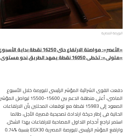
البورصة المصرية
«الأعصر»: مواصلة الارتفاع حتى 16250 نقطة بداية الأسبوع
«متولى»: تخطى 16050 نقطة يمهد الطريق نحو مستوى 17200
دفعت القوى الشرائية المؤشر الرئيسى للبورصة خلال الأسبوع
الماضى، أعلى منطقة الدعم بين 15600-15500 ليواصل المؤشر
الصعود إلى 15983 نقطة مع توقعات المحللين بأن الارتفاعات
الحالية فى إطار حركة ارتدادة تصحيحية قصيرة الأجل، طالما
استمر تراجع أحجام التداول المصاحبة للارتفاعات بهذا الشكل.
وارتفع المؤشر الرئيسى للبورصة المصرية EGX30 بنسبة %0.74