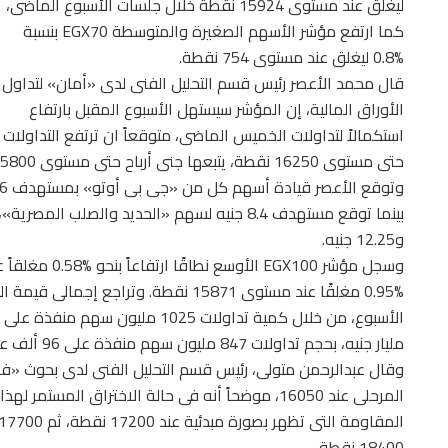
ليغلق عند مستوى 15924 نقطة خلال جلسات الأسبوع الماضى،
كما ارتفع مؤشر الأسهم الصغيرة والمتوسطة EGX70 بنسبة
%0.8 ليغلق عند مستوى 754 نقطة.
قال محمد الأعصر رئيس قسم التحليل الفنى لدى «أمان» لتداول
الأوراق المالية، إن المؤشر سيستهل الأسبوع المقبل بارتفاع
استكمالاً لتداولات الخميس الماضى، متوقعاً ان ترتفع التداولات
حتى مستوى 16250 نقطة، يتبعها جنى أرباح حتى مستوى 15800 نقطة.
و12.25 جنيه.
مليار جنيه، بحجم تداولات 847 مليون سهم منفذة على 96 ألف عملية خلال الأسبوع الماضى.
وقال عبدالرحمن متولى، رئيس قسم التحليل الفنى لدى بحوث 
المرحلى عند 16050، موضحاً أنه فى حالة الاختراق ا
18400 نقطة.