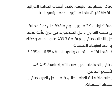
ات المقاومة الرئيسة، ونصح أصحاب المراكز الشرائية
بالاحتفاظ بالأسهم، حيث يقف مستوى الدعم المرحلى عند 15500 نقطة تقريبًا، بينما مستوى الدعم الرئيسى لا يزال
وبلغ إجمالى تداولات بورصة النيل نحو 3.1 مليون جنيه من خلال كمية تداولات 3.9 مليون سهم منفذة على 377 عملية
نتهى؛ واستحوذت الأسهم على %71.9 من إجمالى قيمة التداول داخل المقصورة، فى حين مثلت قيمة
التداول للسندات نحو %28.1، وخلال تعاملات الأسبوع الماضى، سجل الأجانب صافى بيع بقيمة 439.3 مليون جنيه، وكذلك
واستحوذ المصريون على نسبة %78.2 من إجمالى تعاملات السوق، فيما اقتنص الأجانب والعرب نسبة %16.55، و%5.28
واستحوذت المؤسسات على %53.53 من تعاملات البورصة، وكانت باقى المعاملات من نصيب الأفراد بنسبة %46.47،
ملات الأجانب بالبورصة صافى شراء بقيمة 11.18 مليار جنيه منذ بداية العام الحالى، فيما سجل العرب صافى