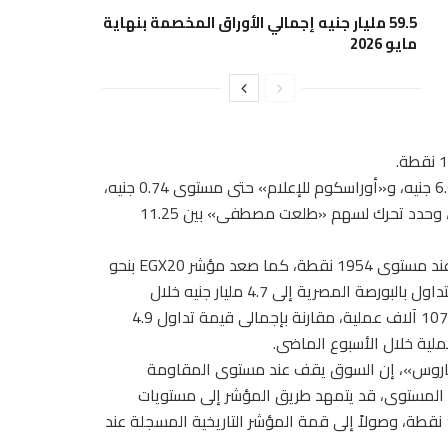
59.5 مليار جنيه إجمالي الأوراق المخصمة بنهاية
مايو 2026
وتوقع الأعصر قيادة أسهم كل من «جى بى أوتو» بمستهدف 6.6 جنيه، و«أوراسكوم للإعلام» حتى مستوى 0.74 جنيه،
بينما توقع مستهدف 8.4 جنيه لسهم «الحديد والصلب المصرية»، وحدد تحرك لسهم «طلعت مصطفى» بين 11.25
وسجل مؤشر EGX100 الأوسع نطاقًا ارتفاعاً بنحو %0.58 مغلقاً عند مستوى 1954 نقطة، كما صعد مؤشر EGX20 بنحو
%0.95 مغلقًا عند مستوى 15871 نقطة. وتراجع إجمالى قيمة التداول بالبورصة المصرية إلى 4.7 مليار جنيه خلال
الأسبوع، من خلال كمية تداولات 1025 مليون سهم منفذة على 107 آلاف عملية، مقارنة بإجمالى قيمة تداول 4.9
«فاروس»، إن السوق يقف عند مستوى المقاومة
لمستمر لهذا المستوى، قد يتمهد طريق المؤشر إلى مستويات
المقاومة التى تظهر بصورة مبدئية عند 17200 نقطة، ثم 17700 نقطة، وصولاً إلى قمة المؤشر التاريخية المسجلة عند