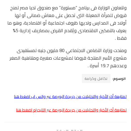
وتتعاون الوزارة فى برنامج “مستورة” مع صندوق تحيا مصر لمنح
قروض للمرأة المعيلة التى تحصل على معاش ضمانى أو لها
أولاد فى المدارس ولديها ظروف اجتماعية أو اقتصادية، وهو ما
يعرف بالتمكين الاقتصادى ويُقدم القرض بمصاريف إدارية 5%
فقط .
ومنحت وزارة التضامن الاجتماعي 80 مليون جنيه لمستفيدى
مشروع الأسر المنتجة قروضا لمشروعات صغيرة ومتناهية الصغر
وعددهم 19.7 أسرة .
الوسوم:
تكافل وكرامة
لمتابعة أخر الأخبار والتحليلات من جريدة البورصة عبر واتس اب اضغط هنا
لمتابعة أخر الأخبار والتحليلات من جريدة البورصة عبر التليجرام اضغط هنا