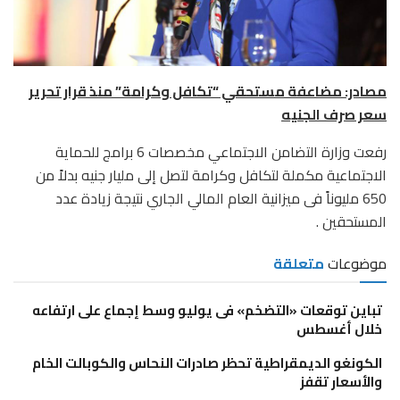
مصادر: مضاعفة مستحقي “تكافل وكرامة” منذ قرار تحرير
سعر صرف الجنيه
رفعت وزارة التضامن الاجتماعي مخصصات 6 برامج للحماية
الاجتماعية مكملة لتكافل وكرامة لتصل إلى مليار جنيه بدلاً من
650 مليوناً فى ميزانية العام المالي الجاري نتيجة زيادة عدد
المستحقين .
موضوعات
متعلقة
تباين توقعات «التضخم» فى يوليو وسط إجماع على ارتفاعه
خلال أغسطس
الكونغو الديمقراطية تحظر صادرات النحاس والكوبالت الخام
والأسعار تقفز