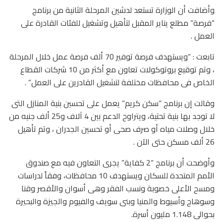
وأضافت أن الوزارة تستعد لدشين المرحلة الثانية من برنامج
“فرصة” مطلع يناير المقبل لتأهيل وتشغيل للفئات القادرة على
العمل .
تابعت : “ويستهدف فرصة توفير 70 ألف فرصة عمل خلال المرحلة
، وتم توقيع بروتوكولات تعاون مع أكثر من 10 شركات القطاع
الخاص فى محافظات مختلفة لتشغيل القادرين على العمل” .
وقالت إن برنامج “سكن كريم” يعمل على تحسين بنية المنازل التى
لا توجد بها بنية تحتية، ويتراوح الدعم بين 4 آلاف و25 ألف جنيه من
خلال وصلات مياه أو صرف صحى أو تحسين الجدران ، وتم تأهيل
26 ألف مسكن حتى الآن .
وأوضحت أن برنامج “2 كفاية” يجرى التعاون فيه مع صندوق
الأمم المتحدة للسكان ويستهدف 10 محافظات، وفقاً لدراسات
ومسح الأعلى خصوبة ونسب الفقر وهى أسوان والأقصر وقنا
وسوهاج وأسيوط والمنيا وبنى سويف والفيوم والجيزة والبحيرة
بحوالى 1.148 مليون أسرة.