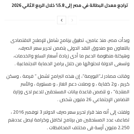
تراجع معدل البطالة في مصر إلى 5.8% خلال الربع الثاني 2026
وبدأت مصر، منذ عامين، تطبيق برنامج شامل للإصلاح الاقتصادى
بالتعاون مع صندوق النقد الدولى يتضمن تحرير سعر الصرف،
وهيكلة منظومة الدعم ما أدى زيادة أسعار السلع والخدمات،
وتسعى الدولة لاحتوائها من خلال برامج الحماية الاجتماعية .
وقالت مصادر لـ”البورصة”، إن هذه البرامج تشمل ” فرصة ، وسكن
كريم ، و2 كفاية ، و وصلات دعم الغاز ، و مستورة ، والأسر
المنتجة” ، و تتضمن قاعدة بيانات المستحقين للدعم لدى وزارة
التضامن الإجتماعي 26 مليون شخص .
ولفتت إلى أنه منذ قرار تحرير سعر صرف الدولار 3 نوفمبر 2016 ،
تضاعف عدد المستحقين من برنامج تكافل وكرامة ليصل عددهم
2.250 مليون أرسة فى مختلف المحافظات .