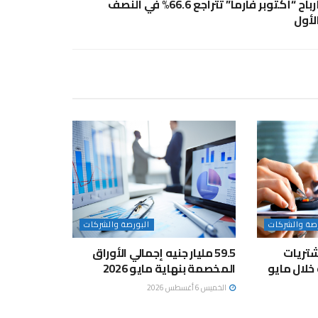
أرباح “أكتوبر فارما” تتراجع 66.6% في النصف
لأول
رصة والشركات
البورصة والشركات
تريات
59.5 مليار جنيه إجمالي الأوراق
المخصمة بنهاية مايو 2026
الخميس 6 أغسطس 2026