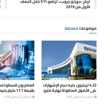
أرباح «بورتو جروب» ترتفع %51 خلال النصف
الأول من 2019
ا
موضوعات
متعلقة
البورصة والشركات
البو
4.22 تريليون جنيه حجم الإشهارات
المصريون قسطوا مش
على الأصول المنقولة نهاية مايو
بقيمة 11.1 مليار جنيه خلال مايو
الخميس 6 أغسطس 2026
الخميس 6 أغسطس 2026