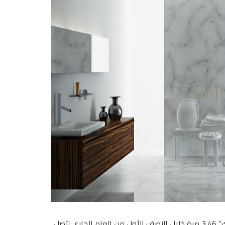
تضاعفت أرباح شركة “روبكس العالمية لتصنيع البلاستيك والاكريلك” 3.46 مرة خلال النصف الأول من العام الجاري لتصل