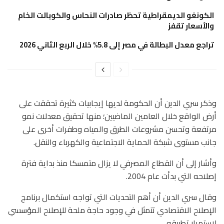
الكونغو الديمقراطية تحظر صادرات النحاس والكوبالت الخام
والأسعار تقفز
تراجع معدل البطالة في مصر إلى 5.8% خلال الربع الثاني 2026
وذكر سري الدين أن الحكومة لديها إيجابيات كثيرة تحققت على
أرض الواقع خلال العامين الماضيين؛ منها تحقيق معدلات نمو
مرتفعة وتحسن مشروعات الطرق والمياه وطفرات أخرى على
جانب مستوى شبكة الحماية الاجتماعية والكهرباء والنقل.
وأشار إلى أن القطاع المصرفي لا يزال متمسكا منذ بداية فترة
إصلاحه التي بدأت عام 2004.
وقال سري الدين أن أهم التحديات التي تواجه استكمال برنامج
الإصلاح الاقتصادي تتمثل في وجود حاجة ملحة للإصلاح المؤسسي
لاستمرار تطبيقه.