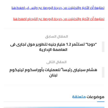
لمتابعة أخر الأخبار والتحليلات من جريدة البورصة عبر واتس اب اضغط هنا
لمتابعة أخر الأخبار والتحليلات من جريدة البورصة عبر التليجرام اضغط هنا
المقال السابق
“دوجا” تستثمر 1.2 مليار جنيه لتطوير مول تجارى فى
العاصمة الإدارية
المقال التالى
هشام سبلينى رئيسا ً للعمليات بأوراسكوم تيليكوم
لبنان
موضوعات
متعلقة