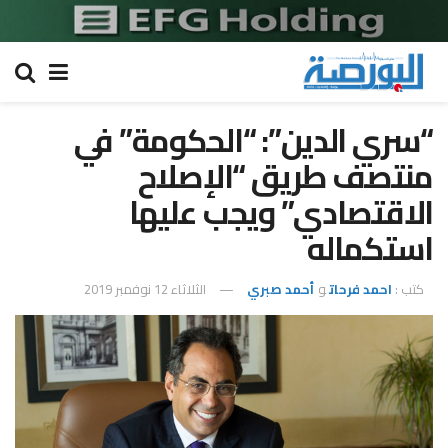
“سري الدين”: “الحكومة” في
منتصف طريق “الإصلاح
الاقتصادي” ويجب عليها
استكماله
كتب :
احمد فرحات
و
أحمد صبري
الثلاثاء 12 نوفمبر 2019