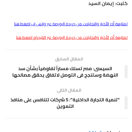
كتبت: إيمان السيد
لمتابعة أخر الأخبار والتحليلات من جريدة البورصة عبر واتس اب اضغط هنا
لمتابعة أخر الأخبار والتحليلات من جريدة البورصة عبر التليجرام اضغط هنا
المقال السابق
السيسى: مصر تسلك مساراً تفاوضياً بشأن سد
النهضة وستنجح فى التوصل لاتفاق يحقق مصالحها
المقال التالى
“تنمية التجارة الداخلية”: 5 شركات تتنافس على منافذ
التموين