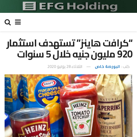
“كرافت هاينز” تستهدف استثمار
920 مليون جنيه خلال 5 سنوات
كتب :
البورصة خاص
الثلاثاء 28 يوليو 2020