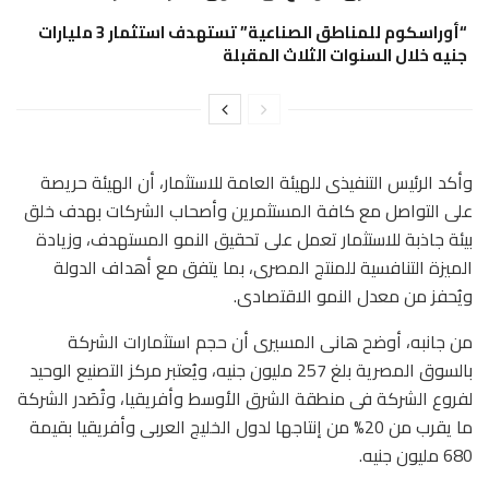
“أوراسكوم للمناطق الصناعية” تستهدف استثمار 3 مليارات
جنيه خلال السنوات الثلاث المقبلة
وأكد الرئيس التنفيذى للهيئة العامة للاستثمار، أن الهيئة حريصة
على التواصل مع كافة المستثمرين وأصحاب الشركات بهدف خلق
بيئة جاذبة للاستثمار تعمل على تحقيق النمو المستهدف، وزيادة
الميزة التنافسية للمنتج المصرى، بما يتفق مع أهداف الدولة
ويُحفز من معدل النمو الاقتصادى.
من جانبه، أوضح هانى المسيرى أن حجم استثمارات الشركة
بالسوق المصرية بلغ 257 مليون جنيه، ويُعتبر مركز التصنيع الوحيد
لفروع الشركة فى منطقة الشرق الأوسط وأفريقيا، وتُصَدر الشركة
ما يقرب من 20% من إنتاجها لدول الخليج العربى وأفريقيا بقيمة
680 مليون جنيه.