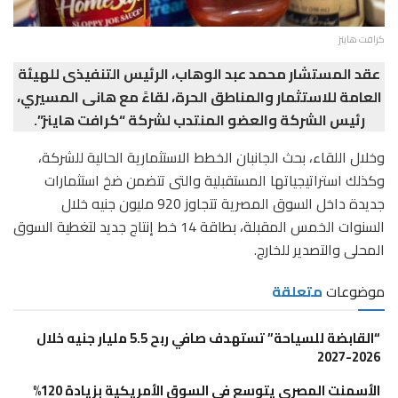
كرافت هاينز
عقد المستشار محمد عبد الوهاب، الرئيس التنفيذى للهيئة
العامة للاستثمار والمناطق الحرة، لقاءً مع هانى المسيري،
رئيس الشركة والعضو المنتدب لشركة “كرافت هاينز”.
وخلال اللقاء، بحث الجانبان الخطط الاستثمارية الحالية للشركة،
وكذلك استراتيجياتها المستقبلية والتى تتضمن ضخ استثمارات
جديدة داخل السوق المصرية تتجاوز 920 مليون جنيه خلال
السنوات الخمس المقبلة، بطاقة 14 خط إنتاج جديد لتغطية السوق
المحلى والتصدير للخارج.
موضوعات
متعلقة
“القابضة للسياحة” تستهدف صافي ربح 5.5 مليار جنيه خلال
2026-2027
الأسمنت المصرى يتوسع فى السوق الأمريكية بزيادة 120%