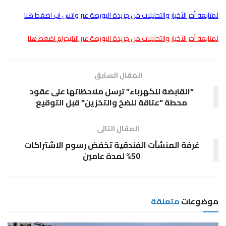
لمتابعة أخر الأخبار والتحليلات من جريدة البورصة عبر واتس اب اضغط هنا
لمتابعة أخر الأخبار والتحليلات من جريدة البورصة عبر التليجرام اضغط هنا
المقال السابق
“القابضة للكهرباء” ترسل ملاحظاتها على عقود
محطة “عتاقة للضخ والتخزين” قبل التوقيع
المقال التالى
غرفة المنشآت الفندقية تخفض رسوم الاشتراكات
50% لمدة عامين
موضوعات
متعلقة