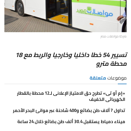
شركة مواصلات مصر
تسيير 54 خطا داخليا وخارجيا والربط مع 18
محطة مترو
موضوعات
متعلقة
«إم أو تى» تطرح حق الامتياز الإعلانى لـ12 محطة بالقطار
الكهربائى الخفيف
تداول 7 آلاف طن بضائع و400 شاحنة عبر موانئ البحر الأحمر
ميناء دمياط يستقبل 30.4 ألف طن بضائع خلال 24 ساعة