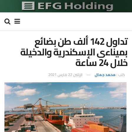
تداول 142 ألف طن بضائع
بميناءى الإسكندرية والدخيلة
خلال 24 ساعة
كتب :
محمد جمال
الإثنين 22 مارس 2021