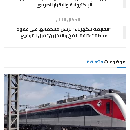
الإلكترونية والإقرار الضريبى
المقال التالى
“القابضة للكهرباء” ترسل ملاحظاتها على عقود
محطة “عتاقة للضخ والتخزين” قبل التوقيع
موضوعات
متعلقة