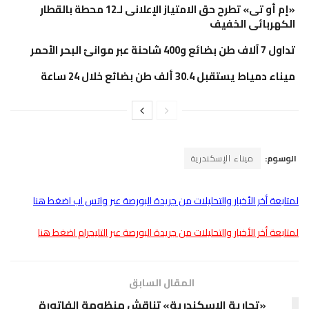
«إم أو تى» تطرح حق الامتياز الإعلانى لـ12 محطة بالقطار
الكهربائى الخفيف
تداول 7 آلاف طن بضائع و400 شاحنة عبر موانئ البحر الأحمر
ميناء دمياط يستقبل 30.4 ألف طن بضائع خلال 24 ساعة
الوسوم:
ميناء الإسكندرية
لمتابعة أخر الأخبار والتحليلات من جريدة البورصة عبر واتس اب اضغط هنا
لمتابعة أخر الأخبار والتحليلات من جريدة البورصة عبر التليجرام اضغط هنا
المقال السابق
«تجارية الإسكندرية» تناقش منظومة الفاتورة