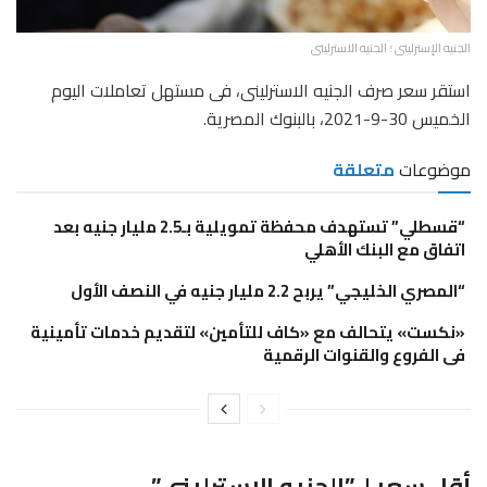
الجنيه الإسترلينى ؛ الجنيه الاسترلينى
استقر سعر صرف الجنيه الاسترلينى، فى مستهل تعاملات اليوم
الخميس 30-9-2021، بالبنوك المصرية.
موضوعات
متعلقة
“قسطلي” تستهدف محفظة تمويلية بـ2.5 مليار جنيه بعد
اتفاق مع البنك الأهلي
“المصري الخليجي” يربح 2.2 مليار جنيه في النصف الأول
«نكست» يتحالف مع «كاف للتأمين» لتقديم خدمات تأمينية
فى الفروع والقنوات الرقمية
أقل سعر لـ”الجنيه الاسترلينى”