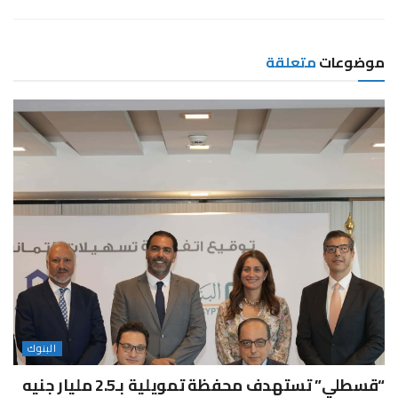
موضوعات
متعلقة
البنوك
“قسطلي” تستهدف محفظة تمويلية بـ2.5 مليار جنيه