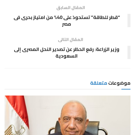
المقال السابق
“قطر للطاقة” تستحوذ على 40% من امتياز بحرى فى
مصر
المقال التالى
‫وزير الزراعة: رفع الحظر عن تصدير النحل المصرى إلى
السعودية
موضوعات
متعلقة