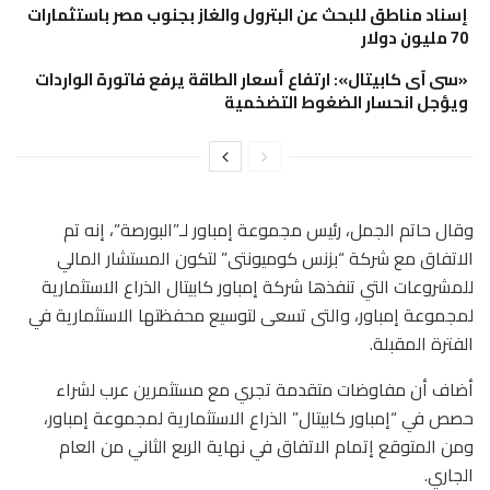
إسناد مناطق للبحث عن البترول والغاز بجنوب مصر باستثمارات
70 مليون دولار
«سى آى كابيتال»: ارتفاع أسعار الطاقة يرفع فاتورة الواردات
ويؤجل انحسار الضغوط التضخمية
وقال حاتم الجمل، رئيس مجموعة إمباور لـ”البورصة”، إنه تم
الاتفاق مع شركة “بزنس كوميونتى” لتكون المستشار المالي
للمشروعات التي تنفذها شركة إمباور كابيتال الذراع الاستثمارية
لمجموعة إمباور، والتى تسعى لتوسيع محفظتها الاستثمارية في
الفترة المقبلة.
أضاف أن مفاوضات متقدمة تجري مع مستثمرين عرب لشراء
حصص في “إمباور كابيتال” الذراع الاستثمارية لمجموعة إمباور،
ومن المتوقع إتمام الاتفاق في نهاية الربع الثاني من العام
الجاري.