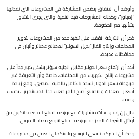
وأوضح أن الاتفاق يتضمن المشاركة في المشروعات التي نفذتها
“إمباور”، وكذلك المشروعات قيد التنفيذ، والتى يجرى التشاور
بشأنها مع الحكومة.
ذكر أن الشركة اتفقت على تنفيذ عدد من المشروعات لتدوير
المخلفات وإنتاج الغاز “بديل السولار” لمصانع عصائر وألبان في
محافظات عديدة.
أكد أن ارتفاع سعر الدولار مقابل الجنيه سيؤثر بشكل كبير جداً على
مشروعات إنتاج الكهرباء من المخلفات، خاصة وأن التعريفة غير
مربوطة بسعر الدولار تسدد بالكامل بالجنيه المصرى، ومع زيادة
أسعار المعدات والتصنيع أصبح الأمر صعب جداً للمستثمرين، بحسب
وصفه.
قال إن إمباور بدأت مشاورات مع بورصة السلع المصرية لتكون من
أوائل الشركات المدرجة ببورصة السلع لتنويع مصادرالتمويل.
وذكر أن الشركة تسعى للتوسع واستكمال العمل فى مشروعات