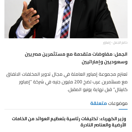
حاتم الجمل - إمباور
الجمل: مفاوضات متقدمة مع مستثمرين مصريين
وسعوديين وإماراتيين
تعتزم مجموعة إمباور العاملة في مجال تدوير المخلفات الاتفاق
مع مستثمرين عرب لضخ 200 مليون جنيه في شركة “إمباور
كابيتال” قبل نهاية يونيو المقبل.
موضوعات
متعلقة
وزير الكهرباء: تكليفات رئاسية بتعظيم العوائد من الخامات
الأرضية والعناصر النادرة