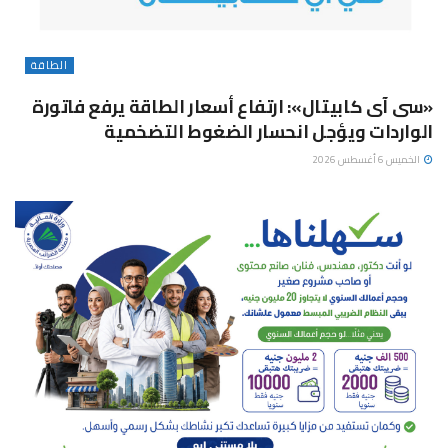
الطاقة
«سى آى كابيتال»: ارتفاع أسعار الطاقة يرفع فاتورة
الواردات ويؤجل انحسار الضغوط التضخمية
الخميس 6 أغسطس 2026