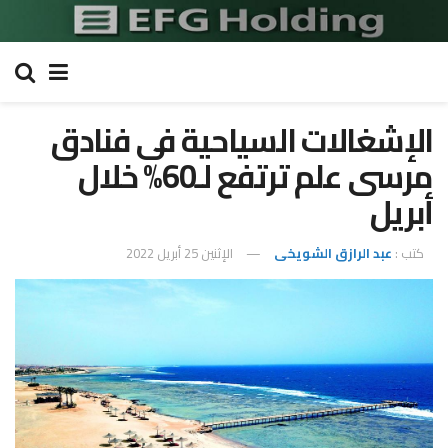
الإشغالات السياحية فى فنادق
مرسى علم ترتفع لـ60% خلال
أبريل
كتب :
عبد الرازق الشويخى
الإثنين 25 أبريل 2022