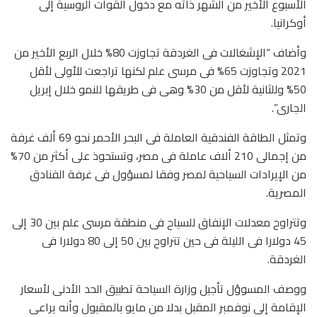
الأسبوع الأخير من الشهر ذاته مع دخول القوات الروسية إلى
أوكرانيا.
وأضاف “الإشغالات فى الغردقة تجاوزت 80% خلال الربع الأخير من
2021 وتجاوزت 65% فى مرسى علم لكنها تراجعت للأولى لأقل
50% وللثانية لأقل من 30% وهى فى طريقها للنمو خلال إبريل
الجارى”.
وتمثل الطاقة الفندقية العاملة فى البحر الأحمر نحو 69 ألف غرفة
من إجمالى 210 ألاف عاملة فى مصر، وتستحوذ على أكثر من 70%
من الإيرادات السياحية لمصر وفقا لمسؤول فى غرفة الفنادق
المصرية.
وتتراوح معدلات الإنفاق للسياح فى منطقة مرسى علم بين 30 إلى
45 دولارا فى الليلة فى حين تتراوح بين 50 إلى 80 دولارا فى
الغردقة.
ووصف المسوؤل تأجيل وزارة السياحة تطبيق الحد الأدنى لأسعار
الإقامة إلى نوفمبر المقبل بدلا من مايو بالمقبول وأنه يراعى