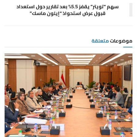
سهم “تويتر” يقفز 5.5% بعد تقارير حول استعداد
قبول عرض استحواذ “إيلون ماسك”
موضوعات
متعلقة