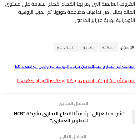
الظروف العالمية التى يمر بها القطاع”قطاع السياحة على مستوى
العالم يعانى من تداعيات مضاعفة كورونا ثم الحرب الروسية
الأوكرانية نهاية فبراير الماضى”.
الوسوم:
السياحة
الفنادق
مرسى علم
لمتابعة أخر الأخبار والتحليلات من جريدة البورصة عبر واتس اب اضغط هنا
لمتابعة أخر الأخبار والتحليلات من جريدة البورصة عبر التليجرام اضغط هنا
المقال السابق
“شريف الغزالى” رئيساً للقطاع التجارى بشركة “NCB
للتطوير العقارى”
المقال التالى