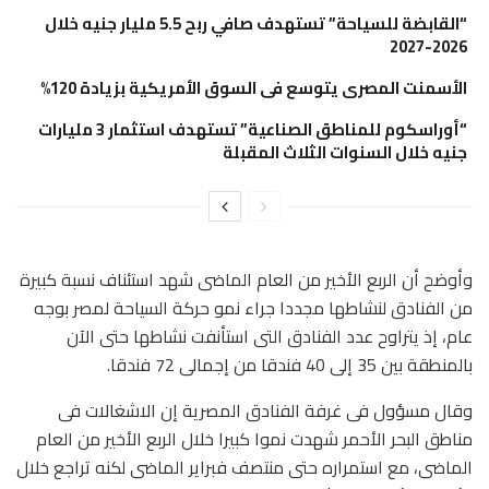
“القابضة للسياحة” تستهدف صافي ربح 5.5 مليار جنيه خلال
2026-2027
الأسمنت المصرى يتوسع فى السوق الأمريكية بزيادة 120%
“أوراسكوم للمناطق الصناعية” تستهدف استثمار 3 مليارات
جنيه خلال السنوات الثلاث المقبلة
وأوضح أن الربع الأخير من العام الماضى شهد استئناف نسبة كبيرة
من الفنادق لنشاطها مجددا جراء نمو حركة السياحة لمصر بوجه
عام، إذ يتراوح عدد الفنادق التى استأنفت نشاطها حتى الآن
بالمنطقة بين 35 إلى 40 فندقا من إجمالى 72 فندقا.
وقال مسؤول فى غرفة الفنادق المصرية إن الاشغالات فى
مناطق البحر الأحمر شهدت نموا كبيرا خلال الربع الأخير من العام
الماضى، مع استمراره حتى منتصف فبراير الماضى لكنه تراجع خلال