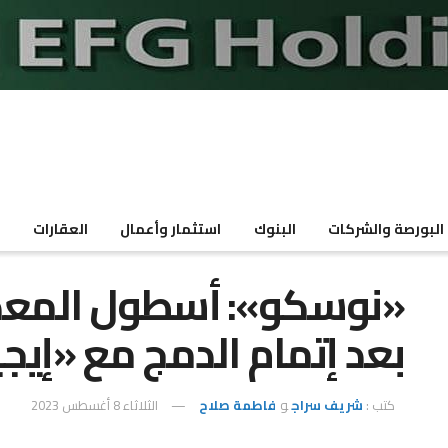
البورصة والشركات
البنوك
استثمار وأعمال
العقارات
م
بعد إتمام الدمج مع «إيج
كتب :
شريف سراج
و
فاطمة صلاح
الثلاثاء 8 أغسطس 2023