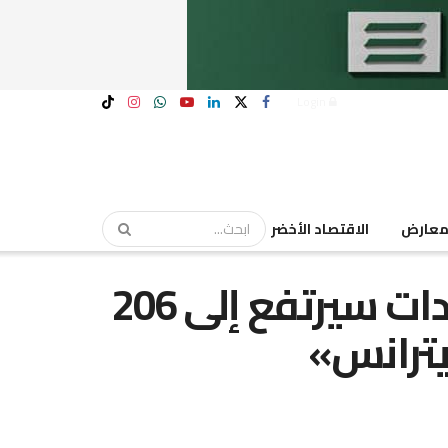
Login
عارض
الاقتصاد الأخضر
«نوسكو»: أسطول المعدات سيرتفع إلى 206
يترانس»