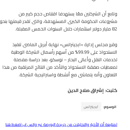
وتابع أن الشركتين معًا يستهدفا اقتناص حجم كبير من
مشروعات الحكومة الكبرى المستهدفة، والتى تقدر قيمتها بنحو
82 مليار دولار استثمارات خلال السنوات الخمس المقبلة.
وقرر مجلس إدارة «ايجيترانس» نهاية أبريل الماضى تنفيذ
الاستحواذ على 99.99% من أسهم رأسمال الشركة الوطنية
لخدمات النقل وأعالى البحار – نوسكو، بعد دراسة مفصلة
لمعطيات صفقة الاستحواذ والتأكد من النتائج المرتقبة من هذا
التعاون وأنه يتماشى مع أنشطة واستراتيجية الشركة.
كتبت: إشراق صلاح الدين
الوسوم:
ايجيترانس
لمتابعة أخر الأخبار والتحليلات من جريدة البورصة عبر واتس اب اضغط هنا