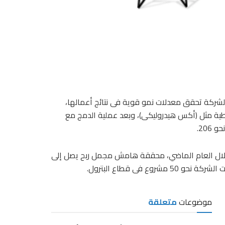
ركة تحقق معدلات نمو قوية فى نتائج أعمالها،
لنقل الطرود غير النمطية مثل (أكس هيدروليكى)، وبعد عملية الدمج مع
20.
قت صافى أرباح بقيمة 27 مليون جنيه خلال العام الماضي، محققة هامش مجمل ربح يصل إلى
موضوعات
متعلقة