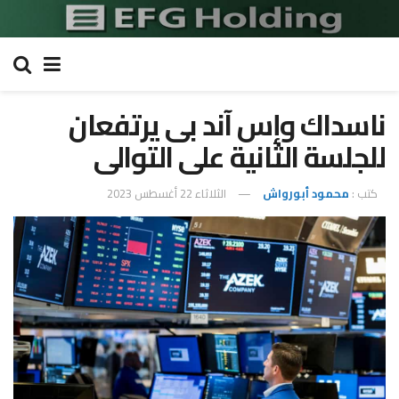
ناسداك وإس آند بى يرتفعان
للجلسة الثانية على التوالى
كتب :
محمود أبورواش
الثلاثاء 22 أغسطس 2023