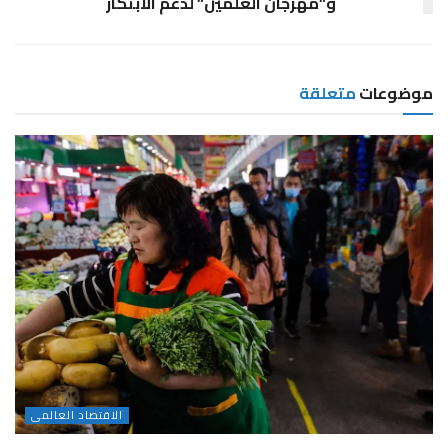
و”مهرجان العلمين” لدعم الابتكار
موضوعات
متعلقة
الاقتصاد العالمى