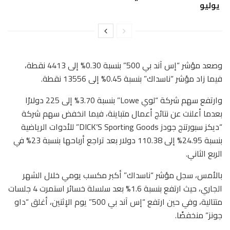
يوليو
وصعد مؤشر “إس آند بي 500” بنسبة 0.30% إلى 4413 نقطة،
فيما زاد مؤشر “ناسداك” بنسبة 0.45% إلى 13556 نقطة.
وارتفع سهم شركة “لوي
Lowe
” بنسبة 3.70% إلى 225 دولارًا
بعدما أعلنت عن نتائج أعمال متباينة، فيما انخفض سهم شركة
“ديكز سبورتنج جودز
DICK’S Sporting Goods
” للأدوات الرياضية
بنسبة 24.95% إلى 110.38 دولار بعد تراجع أرباحها بنسبة 23% في
الربع الثاني.
بالأمس، سجل مؤشر “ناسداك” أكبر مكسب يومي خلال الشهر
الجاري، حيث ارتفع بنسبة 1.6% بعد سلسلة خسائر استمرت 4 جلسات
متتالية، وفي حين ارتفع “إس آند بي 500” يوم الإثنين، أغلق “داو
جونز” منخفضًا.