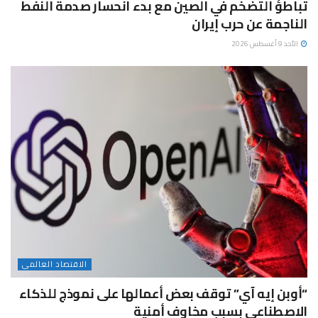
تباطؤ التضخم في الصين مع بدء انحسار صدمة النفط
الناجمة عن حرب إيران
الأحد 9 أغسطس 2026
الاقتصاد العالمى
“أوبن إيه آي” توقف بعض أعمالها على نموذج للذكاء
الاصطناعي بسبب مخاوف أمنية