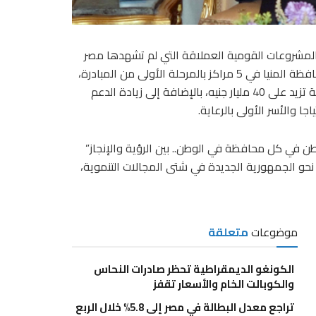
المشروعات القومية العملاقة التي لم تشهدها مصر
منذ عقود، واستطاعت تغيير وجه أكثر من 192 قرية من قرى محافظة المنيا في 5 مراكز بالمرحلة الأولى من المبادرة،
وذلك من خلال تنفيذ 3209 مشروعات في 28 قطاعًا خدميا بتكلفة تزيد على 40 مليار جنيه، بالإضافة إلى زيادة الدعم
جا والأسر الأولى بالرعاية.
ن في كل محافظة في الوطن.. بين الرؤية والإنجاز”
 نحو الجمهورية الجديدة في شتى المجالات التنموية،
موضوعات
متعلقة
الكونغو الديمقراطية تحظر صادرات النحاس
والكوبالت الخام والأسعار تقفز
تراجع معدل البطالة في مصر إلى 5.8% خلال الربع