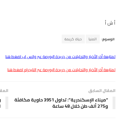
أ ش أ
الوسوم:
المنيا
حياة كريمة
لمتابعة أخر الأخبار والتحليلات من جريدة البورصة عبر واتس اب اضغط هنا
لمتابعة أخر الأخبار والتحليلات من جريدة البورصة عبر التليجرام اضغط هنا
المقال السابق
المقا
“ميناء الإسكندرية”: تداول 3951 حاوية مكافئة
و
و275 ألف طن خلال 48 ساعة
ا