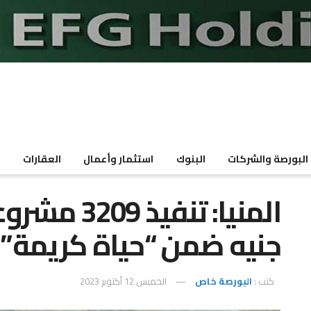
البورصة والشركات
البنوك
استثمار وأعمال
العقارات
م
جنيه ضمن “حياة كريمة”
كتب :
البورصة خاص
الخميس 12 أكتوبر 2023