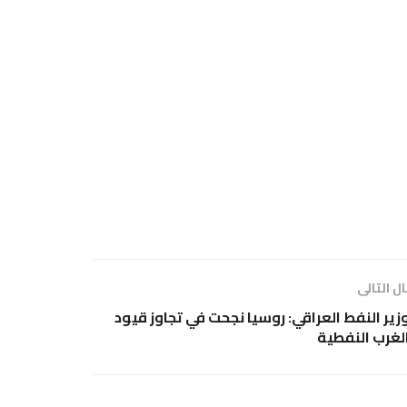
ل التالى
زير النفط العراقي: روسيا نجحت في تجاوز قيود
لغرب النفطية