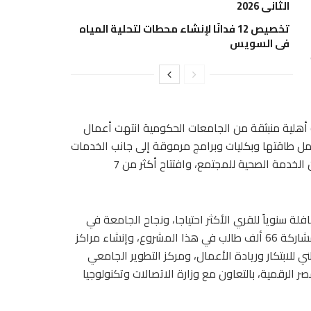
الثاني 2026
تخصيص 12 فدانًا لإنشاء محطات لتحلية المياه
في السويس
ال صدور قرار رئيس الجمهورية بإنشاء 12 جامعة أهلية منبثقة من الجامعات الحكومية انتهت أعمال
مل طاقتها وبكليات وبرامج مرموقة إلى جانب الخدمات
الصحية التي تقدمها المستشفيات الجامعية لما يزيد عن 70% من الخدمة الصحية للمجتمع، وافتتاح أكثر من 7
ستعرض دور الجامعة في مبادرة حياة كريمة وإطلاق 30 قافلة سنوياً للقري الأكثر احتياجا، ونجاح الجامعة في
محو أمية 140 ألف مواطن نتيجة للدور الوطني لأبناء الجامعة بمشاركة 66 ألف طالب في هذا المشروع، وإنشاء مراكز
 للابتكار وريادة الأعمال، ومركز التطوير الجامعي
ر الرقمية، بالتعاون مع وزارة الاتصالات وتكنولوجيا