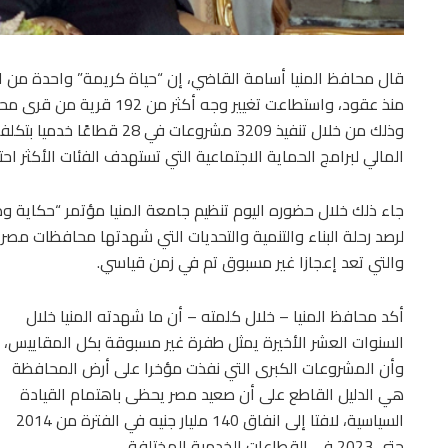
قال محافظ المنيا أسامة القاضي، إن “حياة كريمة” واحدة من 
المالي لبرامج الحماية الاجتماعية التي تستهدف الفئات الأكثر احتيا
جاء ذلك خلال حضوره اليوم تنظيم جامعة المنيا مؤتمر “حكاية وط
لرصد رحلة البناء والتنمية والتحديات التي شهدتها محافظات مصر
والتي تعد إعجازا غير مسبوق تم في زمن قياسي.
أكد محافظ المنيا – خلال كلمته – أن ما شهدته المنيا خلال
السنوات العشر الأخيرة يمثل طفرة غير مسبوقة بكل المقاييس،
وأن المشروعات الكبرى التي نفذت مؤخرا على أرض المحافظة
هي الدليل القاطع على أن صعيد مصر يحظى باهتمام القيادة
السياسية، لافتا إلى انفاق 140 مليار جنيه في الفترة من 2014
حتى 2023 في القطاعات الخدمية المختلفة.