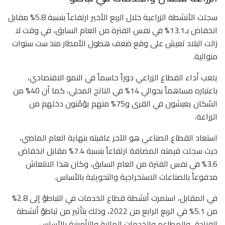
سجلت الأنشطة الزراعية خلال الربع الأخير ارتفاعاً بنسبة 5.8% مقابل
انخفاض بـ13.1% في نفس الفترة من العام السابق، في وقت لا
زالت البلاد تعيش على وقع ضعف هطول الأمطار منذ ست سنوات
متوالية.
يلعب أداء القطاع الزراعي دوراً حاسماً في النمو الاقتصادي،
باعتباره مساهماً بحوالي 14% في الناتج المحلي، كما أن 40% من
السُكان يعيشون في القرى و75% منهم يؤمّنون دخلهم من
الزراعة.
استعاد القطاع الصناعي هو الآخر عافيته بنهاية العام الماضي،
حيث سجلت قيمته المضافة ارتفاعاً بنسبة 7.4% مقابل انخفاض
3.6% في نفس الفترة من العام السابق، وكان هذا الانتعاش
مدفوعاً بالصناعات الاستخراجية والتحويلية بالأساس.
في المقابل، استمرت أنشطة قطاع الخدمات في التباطؤ إلى 2.8%
من 5.1% في الربع الرابع من 2022، وذلك بتأثير من تباطؤ أنشطة
الفنادق والمطاعم والخدمات المالية والتأمينية بالأساس.