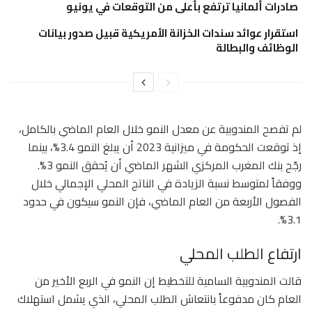
صادرات ألمانيا ترتفع بأعلى من التوقعات في يونيو
استقرار عوائد سندات الخزانة الأمريكية قبيل صدور بيانات
الوظائف والبطالة
لم تفصح المندوبية عن معدل النمو خلال العام الماضي بالكامل،
إذ توقعت الحكومة في ميزانية 2023 أن يبلغ النمو 3.4%، بينما
رجّح بنك المغرب المركزي الشهر الماضي أن يُحقق النمو 3%.
ووفقاً لمتوسط نسبة الزيادة في الناتج المحلي الإجمالي خلال
الفصول الأربعة من العام الماضي، فإن النمو سيكون في حدود
3.1%.
ارتفاع الطلب المحلي
قالت المندوبية السامية للتخطيط إن النمو في الربع الأخير من
العام كان مدفوعاً بانتعاش الطلب المحلي، الذي يشمل استهلاك