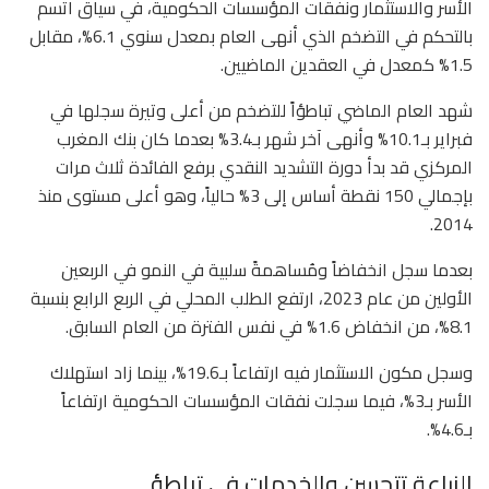
الأسر والاستثمار ونفقات المؤسسات الحكومية، في سياق اتسم
بالتحكم في التضخم الذي أنهى العام بمعدل سنوي 6.1%، مقابل
1.5% كمعدل في العقدين الماضيين.
شهد العام الماضي تباطؤاً للتضخم من أعلى وتيرة سجلها في
فبراير بـ10.1% وأنهى آخر شهر بـ3.4% بعدما كان بنك المغرب
المركزي قد بدأ دورة التشديد النقدي برفع الفائدة ثلاث مرات
بإجمالي 150 نقطة أساس إلى 3% حالياً، وهو أعلى مستوى منذ
2014.
بعدما سجل انخفاضاً ومُساهمةً سلبية في النمو في الربعين
الأولين من عام 2023، ارتفع الطلب المحلي في الربع الرابع بنسبة
8.1%، من انخفاض 1.6% في نفس الفترة من العام السابق.
وسجل مكون الاستثمار فيه ارتفاعاً بـ19.6%، بينما زاد استهلاك
الأسر بـ3%، فيما سجلت نفقات المؤسسات الحكومية ارتفاعاً
بـ4.6%.
الزراعة تتحسن والخدمات في تباطؤ