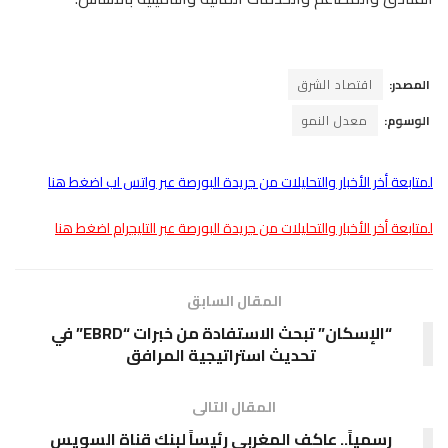
المصدر:
اقتصاد الشرق
الوسوم:
معدل النمو
لمتابعة أخر الأخبار والتحليلات من جريدة البورصة عبر واتس اب اضغط هنا
لمتابعة أخر الأخبار والتحليلات من جريدة البورصة عبر التليجرام اضغط هنا
المقال السابق
“الإسكان” تبحث الاستفادة من خبرات “EBRD” في
تحديث استراتيجية المرافق
المقال التالى
رسمياً.. عاكف المغربى رئيساً لبنك قناة السويس