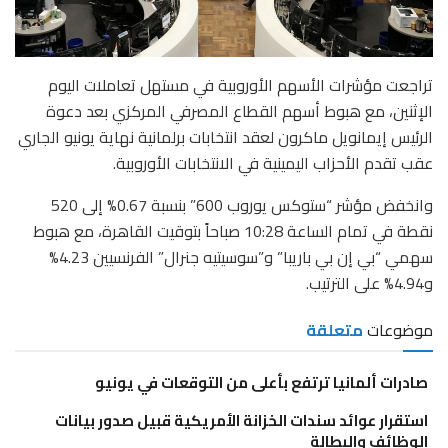
تراجعت مؤشرات الأسهم الأوروبية في مستهل تعاملات اليوم
الإثنين، مع هبوط أسهم القطاع المصرفي المركزي بعد دعوة
الرئيس إيمانويل ماكرون لعقد انتخابات برلمانية نهاية يونيو الجاري
عقب تقدم الأحزاب اليمينية في الانتخابات الأوروبية.
وانخفض مؤشر “ستوكس يوروب 600” بنسبة 0.67% إلى 520
نقطة في تمام الساعة 10:28 صباحاً بتوقيت القاهرة، مع هبوط
سهمي “بي إن بي باريبا” و”سوسيتيه جنرال” الفرنسيين 4.23%
و4.94% على الترتيب.
موضوعات
متعلقة
صادرات ألمانيا ترتفع بأعلى من التوقعات في يونيو
استقرار عوائد سندات الخزانة الأمريكية قبيل صدور بيانات
الوظائف والبطالة