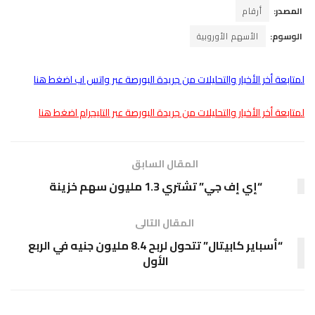
المصدر:
أرقام
الوسوم:
الأسهم الأوروبية
لمتابعة أخر الأخبار والتحليلات من جريدة البورصة عبر واتس اب اضغط هنا
لمتابعة أخر الأخبار والتحليلات من جريدة البورصة عبر التليجرام اضغط هنا
المقال السابق
“إي إف جي” تشتري 1.3 مليون سهم خزينة
المقال التالى
“أسباير كابيتال” تتحول لربح 8.4 مليون جنيه في الربع
الأول