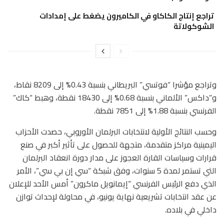
تراجع إنتاج الكاكاو في الكاميرون يضغط على إمدادات
الشوكولاتة
وتراجع مؤشرا “فوتسي” البريطاني بنسبة 0.43% إلى 8209 نقاط،
و”داكس” الألماني بنسبة 0.68% إلى 18430 نقطة، وهبط “كاك”
الفرنسي بنسبة 1.88% إلى 7851 نقطة.
وحسب النتائج الأولية لانتخابات البرلمان الأوروبي، حصدت الأحزاب
اليمينية مراكز متقدمة، متجهة للحصول على تأثير أكبر في صنع
قرارات وسياسات القارة العجوز على مدار دورة انعقاد البرلمان
التي تستمر لمدة 5 سنوات، وفق شبكة “سي إن بي سي”، الأمر
الذي دفع الرئيس الفرنسي “إيمانويل ماكرون” أمس الأحد للإعلان
عن عقد انتخابات تشريعية نهاية يونيو، في محاولة لإحداث توازن
داخلي في بلاده.