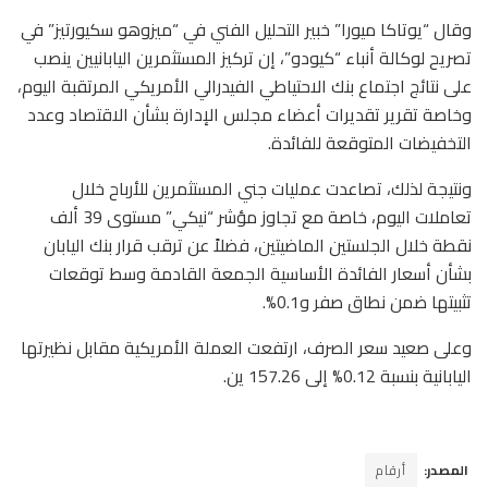
وقال “يوتاكا ميورا” خبير التحليل الفني في “ميزوهو سكيورتيز” في
تصريح لوكالة أنباء “كيودو”، إن تركيز المستثمرين اليابانيين ينصب
على نتائج اجتماع بنك الاحتياطي الفيدرالي الأمريكي المرتقبة اليوم،
وخاصة تقرير تقديرات أعضاء مجلس الإدارة بشأن الاقتصاد وعدد
التخفيضات المتوقعة للفائدة.
ونتيجة لذلك، تصاعدت عمليات جني المستثمرين للأرباح خلال
تعاملات اليوم، خاصة مع تجاوز مؤشر “نيكي” مستوى 39 ألف
نقطة خلال الجلستين الماضيتين، فضلاً عن ترقب قرار بنك اليابان
بشأن أسعار الفائدة الأساسية الجمعة القادمة وسط توقعات
تثبيتها ضمن نطاق صفر و0.1%.
وعلى صعيد سعر الصرف، ارتفعت العملة الأمريكية مقابل نظيرتها
اليابانية بنسبة 0.12% إلى 157.26 ين.
المصدر:
أرقام