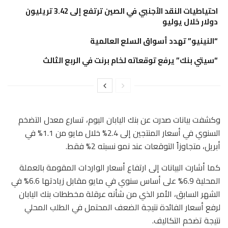
احتياطيات النقد الأجنبي في الصين ترتفع إلى 3.42 تريليون
دولار خلال يوليو
“النينيو” تهدد أسواق السلع العالمية
“سيتي بنك” يرفع توقعاته لخام برنت في الربع الثالث
وكشفت بيانات صدرت عن بنك اليابان اليوم، تسارع معدل التضخم
السنوي في أسعار المنتجين إلى 2.4% خلال مايو من 1.1% في
أبريل، متجاوزاً التوقعات عند نمو نسبته 2% فقط.
كما أشارت البيانات إلى ارتفاع أسعار الواردات المقومة بالعملة
المحلية 6.9% على أساس سنوي في مايو مقابل زيادتها 6.6% في
الشهر السابق، الأمر الذي من شأنه عرقلة مخططات بنك اليابان
لرفع أسعار الفائدة نتيجة الضعف المحتمل في الطلب المحلي
نتيجة تضخم التكاليف.