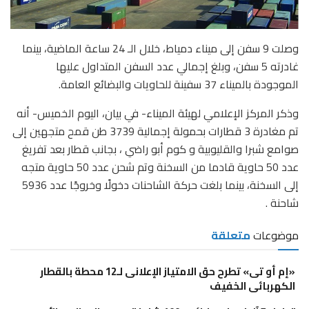
وصلت 9 سفن إلى ميناء دمياط، خلال الـ 24 ساعة الماضية، بينما
غادرته 5 سفن، وبلغ إجمالي عدد السفن المتداول عليها
الموجودة بالميناء 37 سفينة للحاويات والبضائع العامة.
وذكر المركز الإعلامي لهيئة الميناء- في بيان، اليوم الخميس- أنه
تم مغادرة 3 قطارات بحمولة إجمالية 3739 طن قمح متجهين إلى
صوامع شبرا والقليوبية و كوم أبو راضي ، بجانب قطار بعد تفريغ
عدد 50 حاوية قادما من السخنة وتم شحن عدد 50 حاوية متجه
إلى السخنة، بينما بلغت حركة الشاحنات دخولًا وخروجًا عدد 5936
شاحنة .
موضوعات
متعلقة
«إم أو تى» تطرح حق الامتياز الإعلانى لـ12 محطة بالقطار
الكهربائى الخفيف