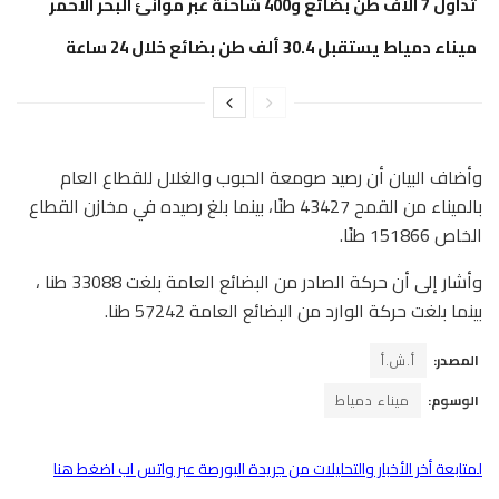
تداول 7 آلاف طن بضائع و400 شاحنة عبر موانئ البحر الأحمر
ميناء دمياط يستقبل 30.4 ألف طن بضائع خلال 24 ساعة
وأضاف البيان أن رصيد صومعة الحبوب والغلال للقطاع العام
بالميناء من القمح 43427 طنًا، بينما بلغ رصيده في مخازن القطاع
الخاص 151866 طنًا.
وأشار إلى أن حركة الصادر من البضائع العامة بلغت 33088 طنا ،
بينما بلغت حركة الوارد من البضائع العامة 57242 طنا.
المصدر:
أ.ش.أ
الوسوم:
ميناء دمياط
لمتابعة أخر الأخبار والتحليلات من جريدة البورصة عبر واتس اب اضغط هنا