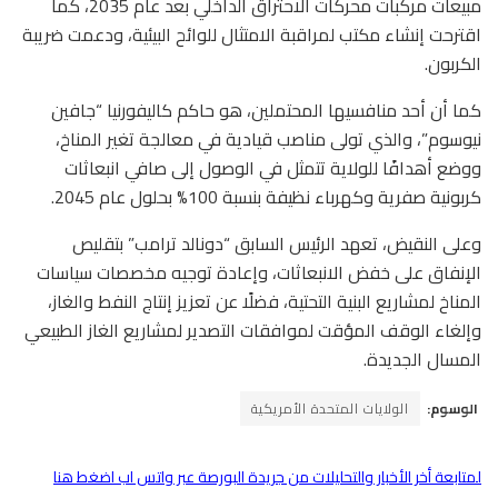
مبيعات مركبات محركات الاحتراق الداخلي بعد عام 2035، كما
اقترحت إنشاء مكتب لمراقبة الامتثال للوائح البيئية، ودعمت ضريبة
الكربون.
كما أن أحد منافسيها المحتملين، هو حاكم كاليفورنيا “جافين
نيوسوم”، والذي تولى مناصب قيادية في معالجة تغير المناخ،
ووضع أهدافًا للولاية تتمثل في الوصول إلى صافي انبعاثات
كربونية صفرية وكهرباء نظيفة بنسبة 100% بحلول عام 2045.
وعلى النقيض، تعهد الرئيس السابق “دونالد ترامب” بتقليص
الإنفاق على خفض الانبعاثات، وإعادة توجيه مخصصات سياسات
المناخ لمشاريع البنية التحتية، فضلًا عن تعزيز إنتاج النفط والغاز،
وإلغاء الوقف المؤقت لموافقات التصدير لمشاريع الغاز الطبيعي
المسال الجديدة.
الوسوم:
الولايات المتحدة الأمريكية
لمتابعة أخر الأخبار والتحليلات من جريدة البورصة عبر واتس اب اضغط هنا