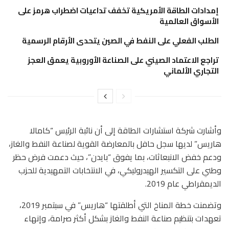
إمدادات الطاقة الأمريكية تخفف تداعيات اضطراب هرمز على
الأسواق العالمية
الطلب الفعلي على النفط في الصين يتحدى الأرقام الرسمية
تراجع الاعتماد الصيني على الصناعة الأوروبية يعمق العجز
التجاري الألماني
وأشارت شركة استشارات الطاقة إلى أن نائبة الرئيس “كامالا
هاريس” لديها سجل حافل بالمعارضة القوية لصناعة النفط والغاز،
ودعم خفض الانبعاثات، بما يفوق “بايدن”، حيث دعمت فرض حظر
وطني على التكسير الهيدروليكي، في الانتخابات التمهيدية للحزب
الديمقراطي عام 2019.
وتضمنت خطة المناخ التي أطلقتها “هاريس” في سبتمبر 2019،
تعهدات بتنظيم صناعة النفط والغاز بشكل أكثر صرامة، وإنهاء