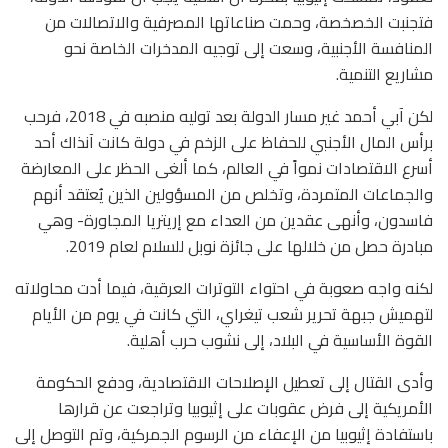
فتجنبت الخصخصة، وحمت صناعاتها المصرفية والاتصالات من
المنافسة الأجنبية، وسعت إلى توجيه المدخرات الخاصة نحو
مشاريع التنمية.
لكن آبي أحمد غير مسار الدولة بعد توليه منصبه في 2018، فرحب
برأس المال الأجنبي للحفاظ على الزخم في دولة كانت آنذاك أحد
أسرع الاقتصادات نمواً في العالم، كما ألغى الحظر على المعارضة
والجماعات المتمردة، وتخلص من المسؤولين الذين يُعتقد أنهم
فاسدون، وأنهى عقدين من العداء مع إريتريا المجاورة- وهي
مبادرة حصل من خلالها على جائزة نوبل للسلام لعام 2019.
لكنه واجه صعوبة في احتواء التوترات العرقية، فيما أدت محاولاته
لتهميش جبهة تحرير شعب تيغراي، التي كانت في يوم من الأيام
القوة الأساسية في البلاد، إلى نشوب حرب أهلية.
وأدى القتال إلى تعطيل الإصلاحات الاقتصادية، ودفع الحكومة
الأمريكية إلى فرض عقوبات على إثيوبيا وتراجعت عن قرارها
باستفادة إثيوبيا من الإعفاء من الرسوم الجمركية، وتم التوصل إلى