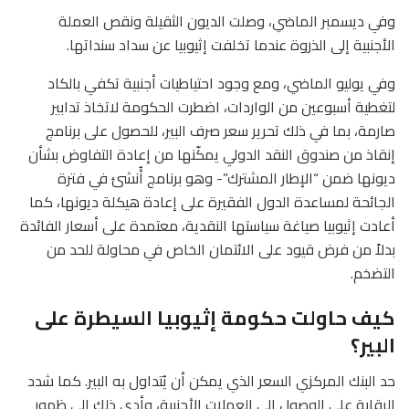
وفي ديسمبر الماضي، وصلت الديون الثقيلة ونقص العملة
الأجنبية إلى الذروة عندما تخلفت إثيوبيا عن سداد سنداتها.
وفي يوليو الماضي، ومع وجود احتياطيات أجنبية تكفي بالكاد
لتغطية أسبوعين من الواردات، اضطرت الحكومة لاتخاذ تدابير
صارمة، بما في ذلك تحرير سعر صرف البير، للحصول على برنامج
إنقاذ من صندوق النقد الدولي يمكّنها من إعادة التفاوض بشأن
ديونها ضمن “الإطار المشترك”- وهو برنامج أُنشئ في فترة
الجائحة لمساعدة الدول الفقيرة على إعادة هيكلة ديونها، كما
أعادت إثيوبيا صياغة سياستها النقدية، معتمدة على أسعار الفائدة
بدلاً من فرض قيود على الائتمان الخاص في محاولة للحد من
التضخم.
كيف حاولت حكومة إثيوبيا السيطرة على
البير؟
حد البنك المركزي السعر الذي يمكن أن يُتداول به البير. كما شدد
الرقابة على الوصول إلى العملات الأجنبية، وأدى ذلك إلى ظهور