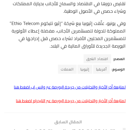
تقليص دورها في الاقتصاد والسماح للأجانب بحيازة الممتلكات
وشراء حصص في الأصول الوطنية.
وفي يونيو، علّقت إثيوبيا بيع شركة “إثيو تليكوم Ethio Telecom”
المملوكة للدولة للمستثمرين الأجانب، مفضلة إعطاء الأولوية
للمستثمرين المحليين الأفراد لشراء حصص قبل إدراجها في
البورصة الجديدة للأوراق المالية في البلاد.
المصدر:
اقتصاد الشرق
الوسوم:
أفريقيا
إثيوبيا
العملات
لمتابعة أخر الأخبار والتحليلات من جريدة البورصة عبر واتس اب اضغط هنا
لمتابعة أخر الأخبار والتحليلات من جريدة البورصة عبر التليجرام اضغط هنا
المقال السابق