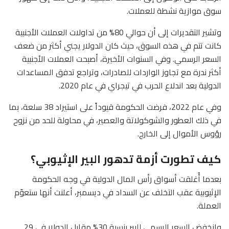
سوق موازية نشطة للعملات.
وتشير التقديرات إلى أن حوالي 80% من تداولات العملات الأجنبية
كانت تتم في هذه السوق، حيث كان الدولار يجني أكثر من ضعف
السعر الرسمي. وفي السنوات الأخيرة، أصبحت العملات الأجنبية
أكثر ندرة مع تجاوز الواردات للصادرات، وتراجع تدفق المساعدات
الدولية بعد اندلاع الحرب في تيجراي في عام 2020.
وفي عام 2022، فرضت الحكومة قيوداً على استيراد 38 سلعة، بما
في ذلك العطور والشوكولاتة والعصير، في محاولة للحد من نزوح
رؤوس الأموال إلى الخارج.
كيف تطورت أزمة تدهور البير الإثيوبي؟
بعدما أُغلقت أسواق رأس المال الدولية في وجه الحكومة
الإثيوبية عقب التخلف عن السداد في ديسمبر، أعلنت أنها ستعوّم
العملة.
وانخفض السعر الرسمي للبير بنسبة 30% مقابل الدولار في 29