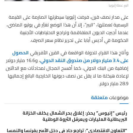
البير، عملة إثيوبيا
على مدار نصف قرن، فرضت إثيوبيا سيطرتها الصارمة على القيمة
الرسمية لعملتها، “البير”، إلا أن هذا الوضع تغيّر في يوليو الماضي،
عندما أجبرت الديون المتفاقمة وتراجع الاحتياطيات الأجنبية
الحكومة في أديس أبابا على تحرير نظام سعر الصرف.
وأتاح هذا القرار، للدولة الواقعة في القرن الأفريقي
الحصول
على 3.4 مليار دولار من صندوق النقد الدولي
، و16.6 مليار دولار
إضافية من البنك الدولي، كما أفسح المجال لمحادثات مع الدائنين
لإعادة هيكلة ما لا يقل عن نصف ديونها الخارجية البالغ إجماليها
28.9 مليار دولار.
موضوعات
متعلقة
رئيس “إنيوس” يحذر: إغلاق بحر الشمال يكلف الخزانة
البريطانية المليارات ويعرقل الثروة الوطنية
“التعاون الاقتصادي”: تراجع حاد في دخل الأسر بفرنسا والنمسا