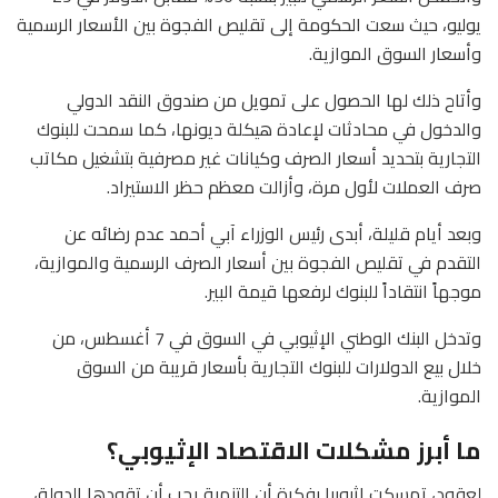
يوليو، حيث سعت الحكومة إلى تقليص الفجوة بين الأسعار الرسمية
وأسعار السوق الموازية.
وأتاح ذلك لها الحصول على تمويل من صندوق النقد الدولي
والدخول في محادثات لإعادة هيكلة ديونها، كما سمحت للبنوك
التجارية بتحديد أسعار الصرف وكيانات غير مصرفية بتشغيل مكاتب
صرف العملات لأول مرة، وأزالت معظم حظر الاستيراد.
وبعد أيام قليلة، أبدى رئيس الوزراء آبي أحمد عدم رضائه عن
التقدم في تقليص الفجوة بين أسعار الصرف الرسمية والموازية،
موجهاً انتقاداً للبنوك لرفعها قيمة البير.
وتدخل البنك الوطني الإثيوبي في السوق في 7 أغسطس، من
خلال بيع الدولارات للبنوك التجارية بأسعار قريبة من السوق
الموازية.
ما أبرز مشكلات الاقتصاد الإثيوبي؟
لعقود، تمسكت إثيوبيا بفكرة أن التنمية يجب أن تقودها الدولة،