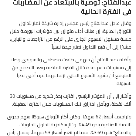
عبدالفتاح: توصية بالابتعاد عن المضاربات
فى الفترة الحالية
وقال عادل عبدالفتاح رئيس مجلس إدارة شركة ثمار لتداول
الأوراق المالية، إن هناك أداء متوازن بين مؤشرات البورصة خلال
جلسة مستهل الاسبوع الجارى على الرغم من التراجعات والتباين،
مشيرًا إلى أن قيم التداول تعتبر جيدة نسبياً.
وأضاف عبد الفتاح أن سهمى طلعت مصطفى والسويدى وصلا
إلى مستويات دعم جيدة خلال الفترة الماضية وبعد التصحيح من
المتوقع أن يشهد الأسبوع الجارى ارتفاعهما مرة أخرى نظراً
للسيولة.
وأشار إلى أن المؤشر الرئيسى اقترب بحذر شديد من مستويات 30
ألف نقطة، ويأمل اختراق تلك المستويات خلال الفترة المقبلة.
وتراجعت أسعار 62 سهمًا، وكان أكثر الأوراق هبوطًا سهم جدوى
للتنمية الصناعية بنحو 4.49%، و”الإسكندرية لتداول الحاويات
والبضائع” بنحو 3.69%، فيما لم تتغير أسعار 53 سهماً، وسجل رأس