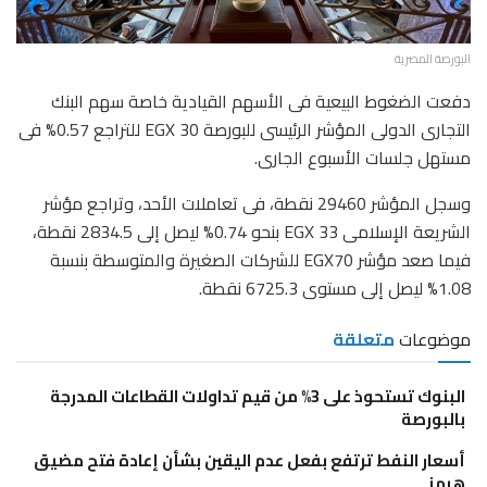
البورصة المصرية
دفعت الضغوط البيعية فى الأسهم القيادية خاصة سهم البنك
التجارى الدولى المؤشر الرئيسى للبورصة EGX 30 للتراجع 0.57% فى
مستهل جلسات الأسبوع الجارى.
وسجل المؤشر 29460 نقطة، فى تعاملات الأحد، وتراجع مؤشر
الشريعة الإسلامى EGX 33 بنحو 0.74% ليصل إلى 2834.5 نقطة،
فيما صعد مؤشر EGX70 للشركات الصغيرة والمتوسطة بنسبة
1.08% ليصل إلى مستوى 6725.3 نقطة.
موضوعات
متعلقة
البنوك تستحوذ على 3% من قيم تداولات القطاعات المدرجة
بالبورصة
أسعار النفط ترتفع بفعل عدم اليقين بشأن إعادة فتح مضيق
هرمز