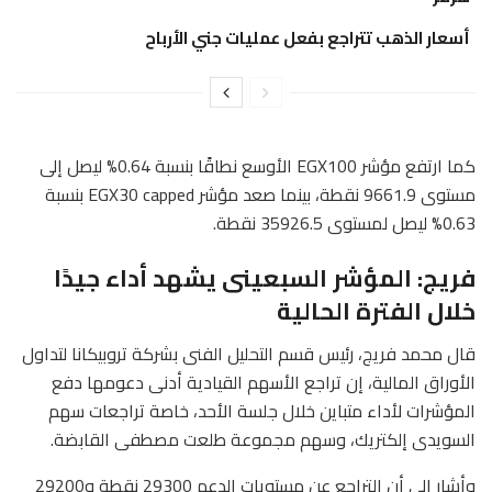
أسعار الذهب تتراجع بفعل عمليات جني الأرباح
كما ارتفع مؤشر EGX100 الأوسع نطاقًا بنسبة 0.64% ليصل إلى
مستوى 9661.9 نقطة، بينما صعد مؤشر EGX30 capped بنسبة
0.63% ليصل لمستوى 35926.5 نقطة.
فريج: المؤشر السبعينى يشهد أداء جيدًا
خلال الفترة الحالية
قال محمد فريج، رئيس قسم التحليل الفنى بشركة تروبيكانا لتداول
الأوراق المالية، إن تراجع الأسهم القيادية أدنى دعومها دفع
المؤشرات لأداء متباين خلال جلسة الأحد، خاصة تراجعات سهم
السويدى إلكتريك، وسهم مجموعة طلعت مصطفى القابضة.
وأشار إلى أن التراجع عن مستويات الدعم 29300 نقطة و29200