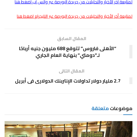
لمتابعة أخر الأخبار والتحليلات من جريدة البورصة عبر واتس اب اضغط هنا
لمتابعة أخر الأخبار والتحليلات من جريدة البورصة عبر التليجرام اضغط هنا
المقال السابق
“الأهلى فاروس” تتوقع 688 مليون جنيه أرباحًا
لـ”دومتي” بنهاية العام الجاري
المقال التالى
2.7 مليار دولار تداولات الإنتربنك الدولارى فى أبريل
موضوعات
متعلقة