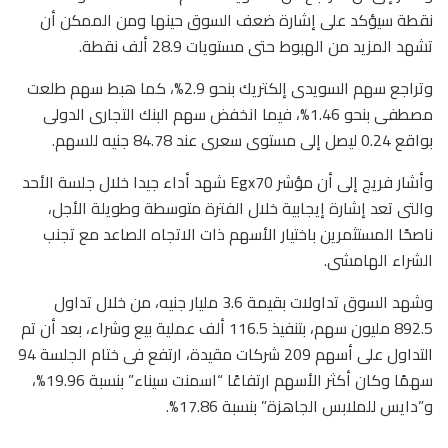
نقطة سيؤكد على إشارة ضعف السوق حينها ومن الممكن أن
تشهد المزيد من الهبوط حتى مستويات 28.9 ألف نقطة.
وتراجع سهم السويدى إلكتريك بنحو 2.9%، كما هبط سهم طلعت
مصطفى بنحو 1.46%، فيما انخفض سهم البنك التجارى الدولى
بواقع 0.24 ليصل إلى مستوى سعرى عند 84.78 جنيه للسهم.
وأشار فريج إلى أن مؤشر Egx70 شهد أداء جيدا خلال جلسة الأحد
والتى تعد إشارة إيجابية خلال الفترة متوسطة وطويلة الأجل،
ناصحًا المستثمرين باختيار الأسهم ذات الاتجاه الصاعد مع تجنب
الشراء الهامشى.
وشهد السوق تداولات بقيمة 3.6 مليار جنيه، من خلال تداول
892.5 مليون سهم، بتنفيذ 116.5 ألف عملية بيع وشراء، بعد أن تم
التداول على أسهم 209 شركات مقيدة، ارتفع فى ختام الجلسة 94
سهمًا وكان أكثر الأسهم ارتفاعًا “اسمنت سيناء” بنسبة 19.96%،
و”دايس للملابس الجاهزة” بنسبة 17.86%.