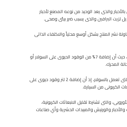
لأحبار والذى يعد الوحيد من نوعه المصنع لأحبار
ة نشر المنتج بشكل أوسع محلياً والاكتفاء الذاتى
وأوضح أن الشركة قامت بعمل اختبارات على الانبعاثات الكربونية، حيث أن إضافة 7% من الوقود الحيوى على السولار أو
وتابع أن منتج الشركة تستهدف بشكل أساسى أصحاب السيارات التى تعمل بالسولار، إذ أن إضافة 2 لتر وقود حيوى على
روبى، والتى تشترط تقليل الانبعاثات الكربونية،
والأحبار والورنيش والمبيدات الحشرية وأي صناعات