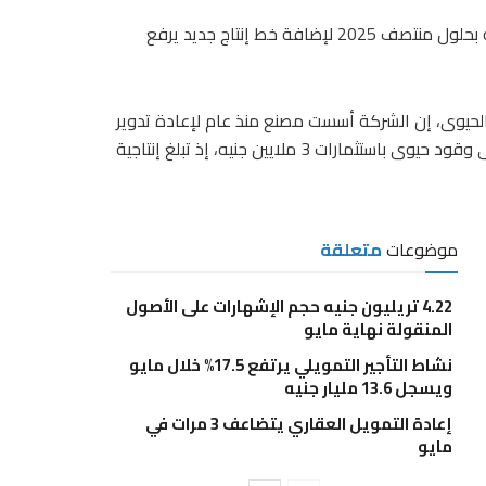
تعتزم شركة أصدقاء البيئة للوقود الحيوى استثمار 12 مليون جنيه بحلول منتصف 2025 لإضافة خط إنتاج جديد يرفع
لحيوى، إن الشركة أسست مصنع منذ عام لإعادة تدوير
الزيوت عن طريق تجميع الزيوت الغذائية المستعملة وتحويلها إلى وقود حيوى باستثمارات 3 ملايين جنيه، إذ تبلغ إنتاجية
موضوعات
متعلقة
4.22 تريليون جنيه حجم الإشهارات على الأصول
المنقولة نهاية مايو
نشاط التأجير التمويلي يرتفع 17.5% خلال مايو
ويسجل 13.6 مليار جنيه
إعادة التمويل العقاري يتضاعف 3 مرات في
مايو