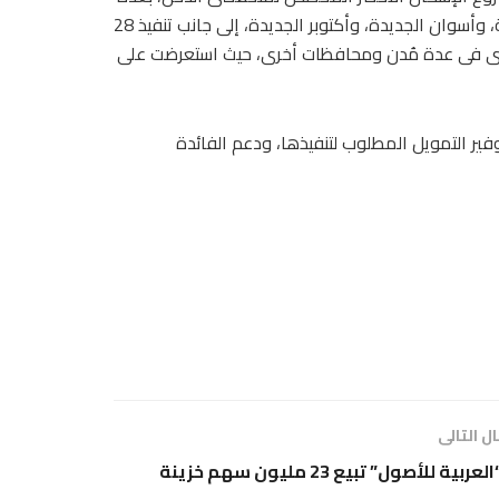
مُدن منها: العبور الجديدة، والعاشر من رمضان، وحدائق العاصمة، وأسوان الجديدة، وأكتوبر الجديدة، إلى جانب تنفيذ 28
ى فى عدة مُدن ومحافظات أخرى، حيث استعرضت على
فير التمويل المطلوب لتنفيذها، ودعم الفائدة
ل التالى
العربية للأصول” تبيع 23 مليون سهم خزينة