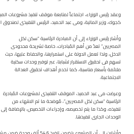
وعقد رئيس الوزراء، اجتماعاً لمتابعة موقف تنفيذ مشروعات المب
كجوك، وزير المالية، ومى عبد الحميد، الرئيس التنفيذى لصندوق 
وأشار رئيس الوزراء إلى أن المبادرة الرئاسية “سكن لكل
المصريين” تعدُ من أهم المُبادرات، خاصة لشريحة محدودى
الدخل، ولذا تعمل الدولة على استمرارها، والحفاظ عليها، حيث
تسهم فى تحقيق الاستقرار لشبابنا، عبر توفير وحدات سكنية
ملائمة بأسعار مناسبة، كما تخدم أهداف تحقيق العدالة
الاجتماعية.
وعرضت مى عبد الحميد، الموقف التنفيذى لمشروعات المُبادرة
الرئاسية “سكن لكل المصريين”، مُوضحة ما تم الانتهاء من
تنفيذه، وكذا ما يتم تخصيصه، وإجراءات التخصيص، بالإضافة إلى
الوحدات الجارى تنفيذها.
وأشارت إلى أن المشروع يتضمن ت