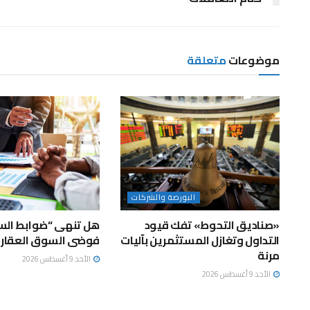
موضوعات
متعلقة
البورصة والشركات
«صناديق التحوط» تفك قيود
هل تنهى “ضوابط ال
التداول وتغازل المستثمرين بآليات
فوضى السوق العقاري
مرنة
الأحد 9 أغسطس 2026
الأحد 9 أغسطس 2026