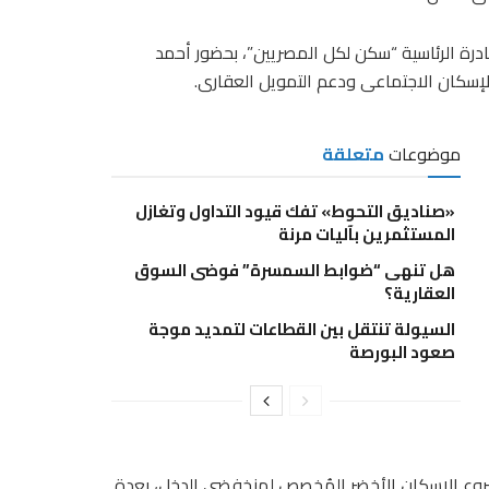
ادرة الرئاسية “سكن لكل المصريين”، بحضور أحمد
الإسكان الاجتماعى ودعم التمويل العقارى.
موضوعات
متعلقة
«صناديق التحوط» تفك قيود التداول وتغازل
المستثمرين بآليات مرنة
هل تنهى “ضوابط السمسرة” فوضى السوق
العقارية؟
السيولة تنتقل بين القطاعات لتمديد موجة
صعود البورصة
نفيذ 54.6 ألف وحدة ضمن مشروع الإسكان الأخضر المُخصص لمنخفضى الدخل، بعدة