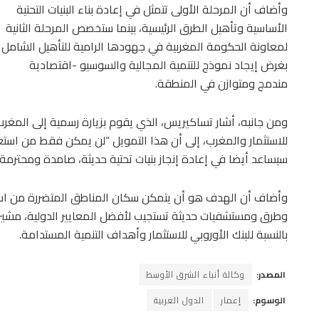
وأضاف أن المرحلة الأولى تتمثل في إعادة بناء البنيات التحتية
الأساسية وتأهيل الطرق الرئيسية، بينما ستخصص المرحلة الثانية
لمعاونة الحكومة المغربية في جهودها الرامية للتأهيل الشامل
بغرض إيجاد نموذج للتنمية المجالية والسوسيو -اقتصادية
مندمج ومتوازن في المنطقة.
ومن جانبه، أشار تساكيريس، الذي يقوم بزيارة رسمية إلى المغرب ف
للاستثمار والمغرب، إلى أن هذا التمويل “لن يمكن فقط من استعا
سيساعد أيضا في إعادة إنجاز بنيات تحتية حديثة، صامدة ومحترمة لل
وأضاف أن الهدف هو أن يتمكن سكان المناطق المتضررة من اس
وطرق ومستشفيات حديثة تستجيب لأفضل المعايير الدولية، مشيرا 
بالنسبة للبنك الأوروبي للاستثمار وأهداف التنمية المستدامة.
المصدر:
وكالة أنباء الشرق الأوسط
الوسوم:
إعمار
الدول العربية