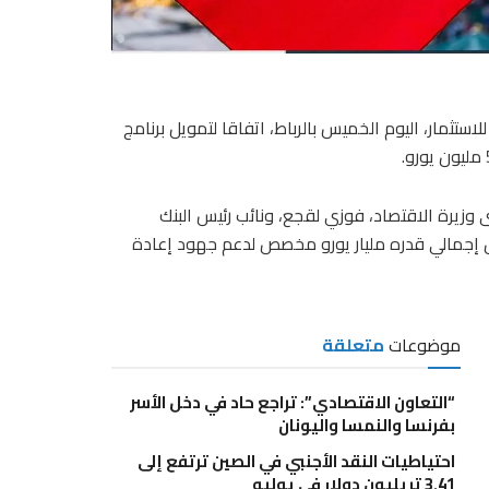
استثمار، اليوم الخميس بالرباط، اتفاقا لتمويل برنامج
 وزيرة الاقتصاد، فوزي لقجع، ونائب رئيس البنك
يل إجمالي قدره مليار يورو مخصص لدعم جهود إعادة
موضوعات
متعلقة
“التعاون الاقتصادي”: تراجع حاد في دخل الأسر
بفرنسا والنمسا واليونان
احتياطيات النقد الأجنبي في الصين ترتفع إلى
3.41 تريليون دولار في يوليو