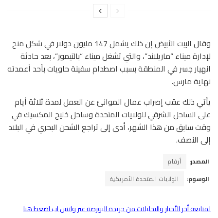
وقال البيت الأبيض إن ذلك يشمل 147 مليون دولار في شكل منح
لإدارة ميناء “ماريلاند”، والتي تشغل ميناء “بالتيمور”، بعد حادثة
انهيار جسر في المنطقة بسبب اصطدام سفينة حاويات بأحد أعمدته
نهاية مارس.
يأتي ذلك عقب إضراب عمال الموانئ عن العمل لمدة ثلاثة أيام
على الساحل الشرقي للولايات المتحدة وساحل خليج المكسيك في
وقت سابق من هذا الشهر، أدى إلى تراجع الشحن البحري في البلاد
إلى النصف.
المصدر:
أرقام
الوسوم:
الولايات المتحدة الأمريكية
لمتابعة أخر الأخبار والتحليلات من جريدة البورصة عبر واتس اب اضغط هنا