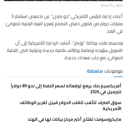
الموانئ الأمريكية
أعلنت إدارة الرئيس الأمريكي “جو بايدن” عن تخصيص استثمار 3
مليارات دولار من قانون خفض التضخم لتعزيز البنية التحتية للموانئ
في البلاد.
وحسبما نقلت وكالة “رويترز”، أشارت الإدارة الأمريكية إلى أن
التمويل سيُوجه لإضافة وظائف نقابية جديدة وترقية البنى التحتية
للموانئ، مع جلب معدات جديدة.
موضوعات
متعلقة
أفريكسيم بنك يرفع توقعاته لسعر النفط إلى نحو 89 دولاراً
للبرميل في 2026
سوق الصرف تتأهب لتقلب الدولار قبيل تقرير الوظائف
الأمريكية
مايكروسوفت تفتتح أكبر مركز بيانات لها في الهند