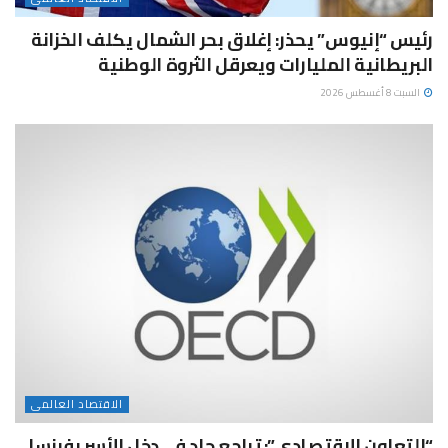
رئيس “إنيوس” يحذر: إغلاق بحر الشمال يكلف الخزانة
البريطانية المليارات ويعرقل الثروة الوطنية
السبت 8 أغسطس 2026
الاقتصاد العالمى
“التعاون الاقتصادي”: تراجع حاد في دخل الأسر بفرنسا