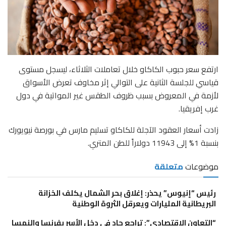
ارتفع سعر حبوب الكاكاو خلال تعاملات الثلاثاء، ليسجل مستوى
قياسي للجلسة الثانية على التوالي إثر مخاوف تعرض الأسواق
لأزمة في المعروض بسبب ظروف الطقس غير المواتية في دول
غرب إفريقيا.
زادت أسعار العقود الآجلة للكاكاو تسليم مارس في بورصة نيويورك
بنسبة 1% إلى 11943 دولاراً للطن المتري.
موضوعات
متعلقة
رئيس “إنيوس” يحذر: إغلاق بحر الشمال يكلف الخزانة
البريطانية المليارات ويعرقل الثروة الوطنية
“التعاون الاقتصادي”: تراجع حاد في دخل الأسر بفرنسا والنمسا