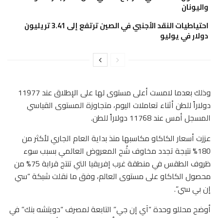
واليونان
احتياطيات النقد الأجنبي في الصين ترتفع إلى 3.41 تريليون
دولار في يوليو
وذلك بعدما لامست أعلى مستوى لها على الإطلاق عند 11977
دولاراً للطن أثناء تعاملات اليوم، متجاوزة المستوى القياسي
المسجل أمس عند 11768 دولاراً للطن.
عززت أسعار الكاكاو مكاسبها منذ بداية العام الجاري لأكثر من
180% نتيجة تجدد مخاوف شُح المعروض العالمي بسبب سوء
ظروف الطقس في منطقة غرب إفريقيا التي تنتج قرابة 75% من
محصول الكاكاو على مستوى العالم، وفق ما نقلت شبكة “سي
إن بي سي”.
أوضح محللو وحدة “آي إن جي” التابعة لمصرف “دويتشه بنك” في