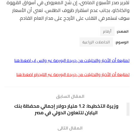
تقرير صدر الأسبوع الماضي، إن شُح المعروض في أسواق القهوة
والكاكاو، بجانب عدم استقرار ظروف الطقس، تعني أن الأسعار
سوف تستمر في التقلب على الأرجح على مدار العام القادم.
المصدر:
أرقام
الوسوم:
الحاصلات الزراعية
لمتابعة أخر الأخبار والتحليلات من جريدة البورصة عبر واتس اب اضغط هنا
لمتابعة أخر الأخبار والتحليلات من جريدة البورصة عبر التليجرام اضغط هنا
المقال السابق
وزيرة التخطيط: 1.2 مليار دولار إجمالي محفظة بنك
اليابان للتعاون الدولي في مصر
المقال التالى