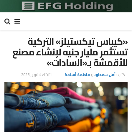
«كيباس تيكستيلز» التركية
تستثمر مليار جنيه لإنشاء مصنع
للأقمشة بـ«السادات»
كتب :
أمل سعداوى
و
فاطمة أسامة
الثلاثاء 4 فبراير 2025