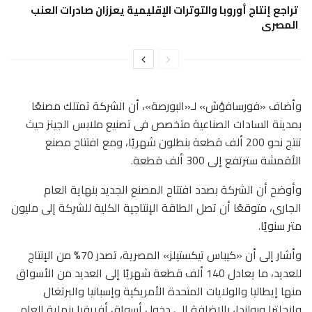
تراجع إنتاج أوروبا والتوترات الإقليمية يعززان صادرات العنب
المصرى
وأضاف «فورسافؤش» لـ«البورصة»، أن الشركة تمتلك مصنعًا
بمدينة السادات الصناعية متخصص فى تصنيع ملابس الجينز حيث
تنتج نحو 200 ألف قطعة بنطلون شهريًا، ومع افتتاح مصنع
الأقمشة سترتفع إلى 300 ألف قطعة.
وأوضح أن الشركة بصدد افتتاح المصنع الجديد بنهاية العام
الجارى، متوقعًا أن تصل الطاقة الإنتاجية الكلية للشركة إلى مليون
متر سنويًا.
وأشار إلى أن «كيباس تيكستيلز» المصرية، تصدر 70% من الإنتاج
للعديد، ما يعادل 140 ألف قطعة شهريًا إلى العديد من الأسواق
منها إيطاليا والولايات المتحدة الأمريكية وإسبانيا والبرتغال
وانجلترا وبولندا، بالإضافة إلى دخول أسواق أفريقيا بنهاية العام.