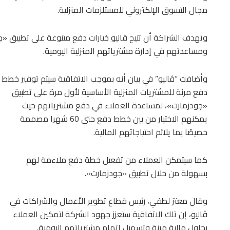
مجال التسوق الإلكتروني للمستلزمات المنزلية.
وتهدف الشراكة أن تتيح ڤاليو خيارات دفع متنوعة على تطبيق «ج
ومساعدتهم في إدارة مشترياتهم المنزلية اليومية.
وأضافت “ڤاليو” في بيان أنه بموجب الاتفاقية سيتم توفير خطط
دفع مرنة للمشتريات المنزلية الأساسية لأول مرة على تطبيق
«جودزمارت»، لمساعدة العملاء في دفع مشترياتهم حيث
يمكنهم الاختيار من بين خطط دفع حتى 60 شهرا مصممة
خصيصًا بما يلائم احتياجاتهم المالية.
كما سيتمكن العملاء من تفعيل خطة دفع ملاءمة لهم
بسهولة من خلال تطبيق «جودزمارت».
وقال معتز لطفي، رئيس قطاع تطوير الأعمال والشراكات في
ڤاليو، إن تلك الاتفاقية ستعزز جهود الشركة لتمكين العملاء
بحلول مالية مرنة وتسهيل إتمام مشترياتهم اليومية.