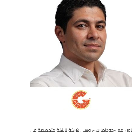
 تعاون مع «جودزمارت»، وهي شركة ناشئة متخصصة في