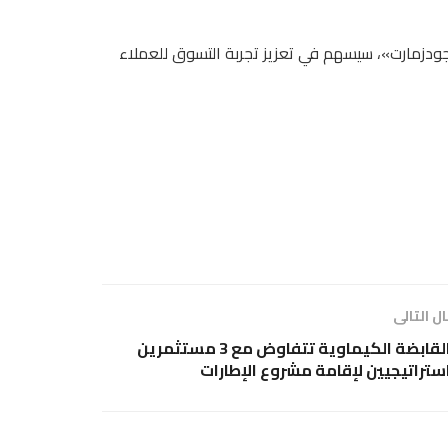
ودزمارت»، سيسهم في تعزيز تجربة التسوق للعملاء
ل التالى
القابضة الكيماوية تتفاوض مع 3 مستثمرين
ستراتيجيين لإقامة مشروع الإطارات