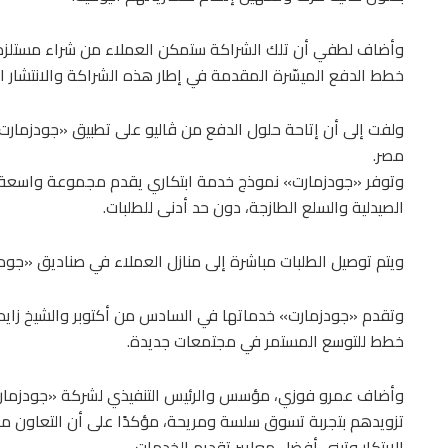
وأضاف لطفي أن تلك الشراكة ستمكن العملاء من شراء مستلزمات
خطط الدفع الميسّرة المقدمة في إطار هذه الشراكة والانتشار ال
ولفت إلى أن إتاحة حلول الدفع من ڤاليو على تطبيق «جودزمارت»
مصر.
وتوفر «جودزمارت» نموذج خدمة ابتكاري يقدم مجموعة واسعة من 
الصيدلية والسلع الطازجة، دون حد أدنى للطلبات.
ويتم توصيل الطلبات مباشرة إلى منازل العملاء في صناديق «جودزمارت» ال
وتقدم «جودزمارت» خدماتها في السادس من أكتوبر والشيخ زايد 
خطط للتوسع المستمر في مجتمعات جديدة.
وأضاف عمرو فوزي، مؤسس والرئيس التنفيذي لشركة «جودزمارت»
تزويدهم بتجربة تسوق سلسة ومريحة، مؤكدًا على أن التعاون م
الابتكار وتبني أفضل معايير تقديم الخدمات.