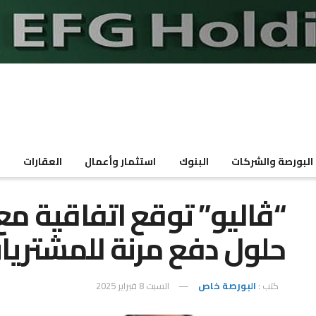
البورصة والشركات
البنوك
استثمار وأعمال
العقارات
م
“ڤاليو” توقع اتفاقية مع
حلول دفع مرنة للمشتريات
كتب :
البورصة خاص
السبت 8 فبراير 2025