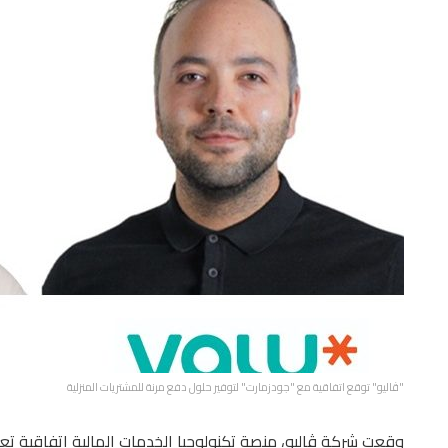
"ڤاليو" توقع اتفاقية مع "جودزمارت" لتوفير حلول دفع مرنة للمشتريات المنزلية
وقعت شركة ڤاليو، منصة تكنولوجيا الخدمات المالية اتفاقية