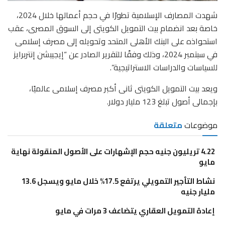
شهدت المصارف الإسلامية تطورًا في حجم أعمالها خلال 2024،
خاصة بعد انضمام بيت التمويل الكويتى إلى السوق المصرى، عقب
استحواذه على البنك الأهلى المتحد وتحويله إلى مصرف إسلامى
في سبتمبر 2024، وذلك وفقًا للتقرير الصادر عن “إيجيبشن إنتربرايز
للسياسات والدراسات الاستراتيجية”.
ويعد بيت التمويل الكويتى ثانى أكبر مصرف إسلامى عالميًا،
بإجمالى أصول تبلغ 123 مليار دولار.
موضوعات
متعلقة
4.22 تريليون جنيه حجم الإشهارات على الأصول المنقولة نهاية
مايو
نشاط التأجير التمويلي يرتفع 17.5% خلال مايو ويسجل 13.6
مليار جنيه
إعادة التمويل العقاري يتضاعف 3 مرات في مايو