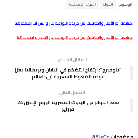
الوسوم:
البنوك
البنوك الإسلامية
لمتابعة أخر الأخبار والتحليلات من جريدة البورصة عبر واتس اب اضغط هنا
لمتابعة أخر الأخبار والتحليلات من جريدة البورصة عبر التليجرام اضغط هنا
المقال السابق
“بلومبرج”: ارتفاع التضخم في اليابان وبريطانيا يعزز
عودة الضغوط السعرية فى العالم
المقال التالى
سعر الدولار فى البنوك المصرية اليوم الإثنين 24
فبراير
موضوعات
متعلقة